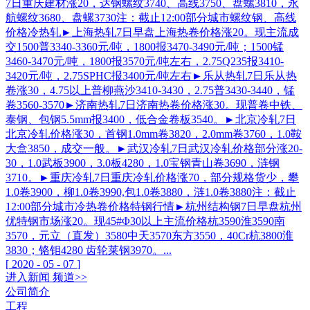
7日重庆建材涨20，达钢螺纹3740、高线3750、盘螺3810，永
航螺纹3680、盘螺3730注：截止12:00部分城市螺纹钢、高线
价格冷热轧►上海热轧7日早盘上海热卷价格涨20。现主流成
交1500普3340-3360元/吨，1800报3470-3490元/吨；1500锰
3460-3470元/吨，1800报3570元/吨左右，2.75Q235报3410-
3420元/吨，2.75SPHC报3400元/吨左右►乐从热轧7日乐从热
卷涨30，4.75以上普柳燕沙3410-3430，2.75普3430-3440，锰
卷3560-3570►济南热轧7日济南热卷价格涨30。现普卷中铁、
泰钢、包钢5.5mm报3400，低合金卷板3540。►北京冷轧7日
北京冷轧价格涨30，首钢1.0mm卷3820，2.0mm卷3760，1.0鞍
大盒3850，成交一般。►武汉冷轧7日武汉冷轧价格部分涨20-
30，1.0武板3900，3.0板4280，1.0宝钢青山卷3690，涟钢
3710。►重庆冷轧7日重庆冷轧价格涨70，部分规格货少，攀
1.0卷3900，柳1.0卷3990,包1.0卷3880，涟1.0卷3880注：截止
12:00部分城市冷热卷价格特钢行情►杭州结构钢7日早盘杭州
优特钢市场涨20。现45#Φ30以上主流价格杭3590淮3590南
3570，元立（直发）3580中天3570东方3550，40Cr杭3800淮
3830；铬钼4280 齿轮莱钢3970。...
[
2020
-
05
-
07
]
进入
新闻
频道>>
公司简介
工程