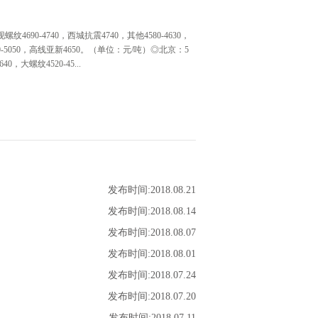
690-4740，西城抗震4740，其他4580-4630，
0-5050，高线亚新4650。（单位：元/吨）◎北京：5
大螺纹4520-45...
5日早盘建材市场价格整体涨10，螺沙4760中4760西
750线材中天4990亚新4700联鑫黄海盘螺4820。（单
现线三钢5010三宝4990，螺三钢4780三宝4760大
80。（单位：元/吨）◎济南：5日早盘建材市场价格暂稳。
、石横盘螺4820。（单位：元/吨）◎重庆：5日早盘建
螺4720、盘4770，泸钢螺4720、盘4770。（单
发布时间:
2018
.
08
.
21
流报价1500普4900-4920元/吨，1800报4930-
/吨左右，2.75Q235B报5020-5030元/吨，2.75SPHC报
发布时间:
2018
.
08
.
14
早盘热卷市场价格上涨50，4.75以上普柳燕4830-
发布时间:
2018
.
08
.
07
40。（单位：元/吨）◎济南：5日早盘热卷市场价格涨40，现中
价4990，部分规格货少。（单位：元/吨）◎天津：5日
发布时间:
2018
.
08
.
01
钢5310唐钢5280包钢5280，成交一般。（单位：元...
发布时间:
2018
.
07
.
24
发布时间:
2018
.
07
.
20
发布时间:
2018
.
07
.
11