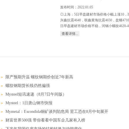
发布时间：
2022
.
01
.
05
◎上海：5日早盘建材市场价格小幅上涨10，现螺纹4
兴鑫抗震4640，联鑫黄海抗震4650，盘螺471
日早盘建材市场价格平稳，河钢小螺纹4620-4640，
查看详情...
40，盘螺4740左右。（单位：元/吨）◎杭州：
城4750浙江华宏4690江苏镔鑫4690长达抗震4
位：元/吨）◎福州：5日早盘建材市场价格涨30，
东海4760吴铁4750，盘三钢5100三宝50
莱钢螺纹4590，永锋、石横螺纹4580，永锋
材市场价格持稳，现达钢螺4740、盘4860，永航
限产预期升温 螺纹钢期价创近7年新高
位：元/吨）◎上海：5日早盘热卷市场价格涨30，现主
4960元/吨；1500锰5050元/吨，1800报5080元
螺纹钢期货长线仍然偏强
5130元/吨左右。（单位：元/吨）◎乐从：5日
Mysteel短讯速递（8月7日午间版）
4840，2.75普4880-5030锰5020-50
铁4.75mm普卷报4790，低合金市场缺货报
Mysteel：1日唐山钢市快报
早盘冷轧市场价格稳，1.0天铁5300（st12）首
Mymetal：Escondida铜矿谈判陷危局 罢工恐在8月中旬展开
财富世界500强 带你看看中国车企几家有入榜
下半年我国住房市场的结构转换与动能变化