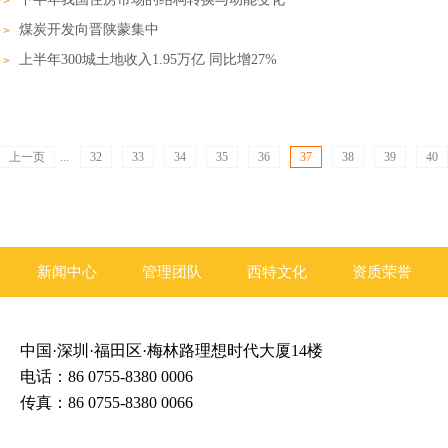
煤炭开发向晋陕蒙集中
上半年300城土地收入1.95万亿 同比增27%
上一页
...
32
33
34
35
36
37
38
39
40
新闻中心
管理团队
西特文化
资质荣誉
中国·深圳·福田区·梅林路理想时代大厦14楼
电话：86 0755-8380 0006
传真：86 0755-8380 0066