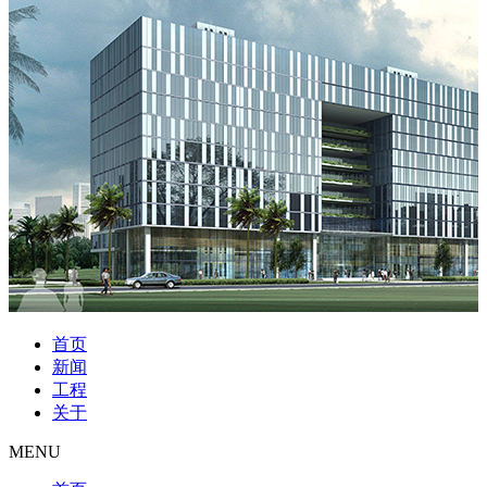
首页
新闻
工程
关于
MENU