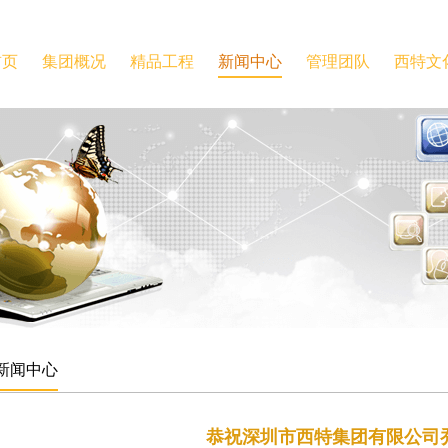
首页
集团概况
精品工程
新闻中心
管理团队
西特文
新闻中心
恭祝深圳市西特集团有限公司