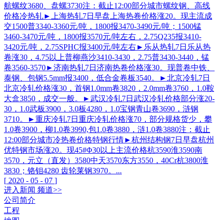
航螺纹3680、盘螺3730注：截止12:00部分城市螺纹钢、高线
价格冷热轧►上海热轧7日早盘上海热卷价格涨20。现主流成
交1500普3340-3360元/吨，1800报3470-3490元/吨；1500锰
3460-3470元/吨，1800报3570元/吨左右，2.75Q235报3410-
3420元/吨，2.75SPHC报3400元/吨左右►乐从热轧7日乐从热
卷涨30，4.75以上普柳燕沙3410-3430，2.75普3430-3440，锰
卷3560-3570►济南热轧7日济南热卷价格涨30。现普卷中铁、
泰钢、包钢5.5mm报3400，低合金卷板3540。►北京冷轧7日
北京冷轧价格涨30，首钢1.0mm卷3820，2.0mm卷3760，1.0鞍
大盒3850，成交一般。►武汉冷轧7日武汉冷轧价格部分涨20-
30，1.0武板3900，3.0板4280，1.0宝钢青山卷3690，涟钢
3710。►重庆冷轧7日重庆冷轧价格涨70，部分规格货少，攀
1.0卷3900，柳1.0卷3990,包1.0卷3880，涟1.0卷3880注：截止
12:00部分城市冷热卷价格特钢行情►杭州结构钢7日早盘杭州
优特钢市场涨20。现45#Φ30以上主流价格杭3590淮3590南
3570，元立（直发）3580中天3570东方3550，40Cr杭3800淮
3830；铬钼4280 齿轮莱钢3970。...
[
2020
-
05
-
07
]
进入
新闻
频道>>
公司简介
工程