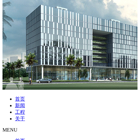
首页
新闻
工程
关于
MENU