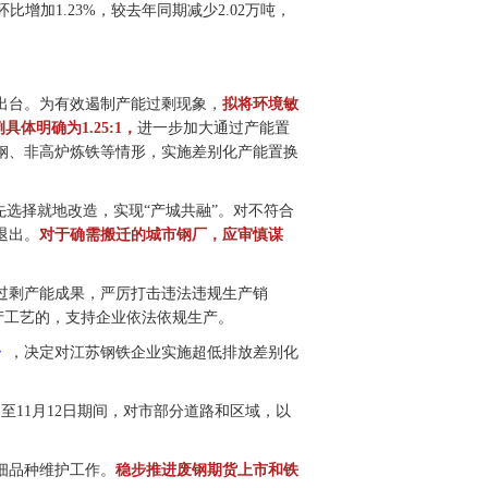
比增加1.23%，较去年同期减少2.02万吨，
出台。为有效遏制产能过剩现象，
拟将环境敏
具体明确为1.25:1，
进一步加大通过产能置
钢、非高炉炼铁等情形，实施差别化产能置换
先选择就地改造，实现“产城共融”。对不符合
退出。
对于确需搬迁的城市钢厂，应审慎谋
过剩产能成果，严厉打击违法违规生产销
生产工艺的，支持企业依法依规生产。
》
，决定对江苏钢铁企业实施超低排放差别化
日至11月12日期间，对市部分道路和区域，以
细品种维护工作。
稳步推进废钢期货上市和铁