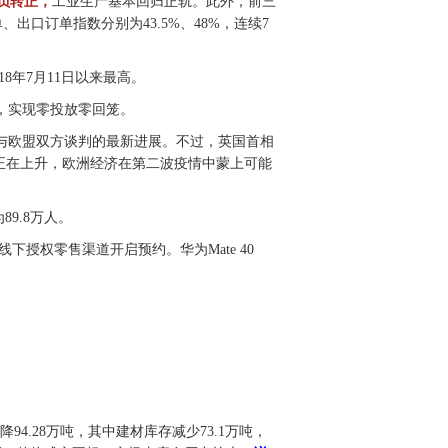
负转正，
工业生产基本回归正轨。此外，前三
出口订单指数分别为43.5%、48%，连续7
18年7月11日以来最高。
期，实现零投放零回笼。
与欧盟双方谈判的最新进展。不过，英国首相
正在上升，欧洲经济在第二波疫情中蒙上可能
9.8万人。
、线下授权零售渠道开启预约。华为Mate 40
降94.28万吨，其中建材库存减少73.1万吨，