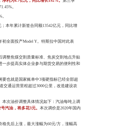
；
净利为4.7亿元，同比增长192%。
第三季
1.45%。
%。
元；本年累计新签合同额13542亿元，同比增
全面投产Model Y。特斯拉中国对此表
后调整焦煤交割质量标准、焦炭交割地点升贴
进一步提高实体企业参与期货交易的便利性和
纲要也就是国家账单中3项硬指标已经全部超
道交通运营里程超过3000公里，改造建设农
启。本次油价调整具体情况如下：汽油每吨上调
2号汽油，将多花3元。
本次调价是2020年国内
格先后上涨，最大涨幅为60元/方，涨幅高