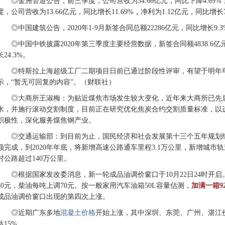
◎金洲管道公告，前三季度，公司营收为34.66亿元，同比下降4.69%
度，公司营收为13.66亿元，同比增长11.69%，净利为1.12亿元，同比增长7
◎中国建筑公告，2020年1-9月新签合同总额22286亿元，同比增长9.3
◎中国中铁披露2020年第三季度主要经营数据，新签合同额4838.6亿
长24.3%。
◎特斯拉上海超级工厂二期项目日前已通过阶段性评审，有望于明年年初
示，“暂无可回复的内容”。（财联社）
◎大商所王淑梅：为贴近煤焦市场发生较大变化，近年来大商所已先
水，并施行滚动交割制度，目前正在研究优化焦炭合约交割质量标准，以
积极性，深化服务煤焦钢产业。
◎交通运输部：到目前为止，国民经济和社会发展第十三个五年规划
额完成，到2020年年底，将新增高速公路通车里程3.1万公里，新增城市轨
村公路超过140万公里。
◎根据国家发改委消息，新一轮成品油调价窗口于10月22日24时开
80元，柴油每吨上调70元。按一般家用汽车油箱50L容量估测，
加满一箱9
成品油调价窗口出现的第四次上涨。
◎近期广东多地
混凝土价格
开始上涨，其中深圳、东莞、广州、湛江价
达15%。