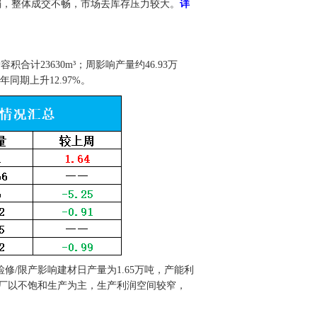
绪较弱，整体成交不畅，市场去库存压力较大。
详
合计23630m³；周影响产量约46.93万
年同期上升12.97%。
检修/限产影响建材日产量为1.65万吨，产能利
钢厂以不饱和生产为主，生产利润空间较窄，