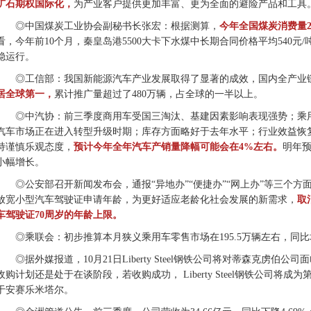
矿石期权国际化，
为产业客户提供更加丰富、更为全面的避险产品和工具
◎中国煤炭工业协会副秘书长张宏：根据测算，
今年全国煤炭消费量2
看，今年前10个月，秦皇岛港5500大卡下水煤中长期合同价格平均540元/
稳运行。
◎工信部：我国新能源汽车产业发展取得了显著的成效，国内全产业
居全球第一，
累计推广量超过了480万辆，占全球的一半以上。
◎中汽协：前三季度商用车受国三淘汰、基建因素影响表现强势；乘
汽车市场正在进入转型升级时期；库存方面略好于去年水平；行业效益恢
持谨慎乐观态度，
预计今年全年汽车产销量降幅可能会在4%左右。
明年
小幅增长。
◎公安部召开新闻发布会，通报“异地办”“便捷办”“网上办”等三个方
放宽小型汽车驾驶证申请年龄，为更好适应老龄化社会发展的新需求，
取
车驾驶证70周岁的年龄上限。
◎乘联会：初步推算本月狭义乘用车零售市场在195.5万辆左右，同比增
◎据外媒报道，10月21日Liberty Steel钢铁公司将对蒂森克虏
收购计划还是处于在谈阶段，若收购成功， Liberty Steel钢铁公司将
于安赛乐米塔尔。