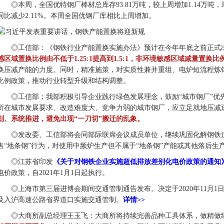
◎本周，全国优特钢厂棒材总库存93.81万吨，较上周增加1.14万吨，环
同比减少2.11%。本周全国优钢厂库相比上周增加。
◎工信部：《钢铁行业产能置换实施办法》预计在今年年底之前正式
感区域置换比例由不低于1.25:1提高到1.5:1，非环境敏感区域减量置换比例
换压减产能的力度。同时，精准施策，对实质性兼并重组、电炉短流程炼
比例政策，推动行业转型升级和结构调整。
◎工信部：我部积极引导企业践行绿色发展理念，鼓励“城市钢厂”优
所在城市发展要求、改造难度大、竞争力弱的城市钢厂，应立足就地压减
划、系统推进，避免出现“一刀切”搬迁的乱象。
◎发改委、工信部将会同部际联席会议成员单位，继续巩固化解钢铁
售“地条钢”行为，对使用中频炉生产但不属于“地条钢”产能或其他落后
◎江苏省印发
《关于对钢铁企业实施超低排放差别化电价政策的通知
电价政策，自2021年1月1日起执行。
◎上海市第三届进博会期间交通管制通告发布。决定于2020年11月1
及入沪高速公路省界道口实施交通管制。
详情>>
◎大商所副总经理王玉飞：大商所将持续完善品种工具体系，做精做