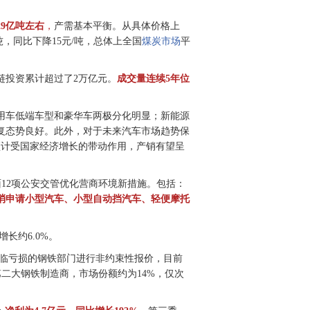
。
9亿吨左右
，
产需基本平衡。从具体价格上
吨，同比下降15元/吨，总体上全国
煤炭市场
平
链投资累计超过了2万亿元。
成交量连续5年位
用车低端车型和豪华车两极分化明显；新能源
复态势良好。此外，对于未来汽车市场趋势保
预计受国家经济增长的带动作用，产销有望呈
面12项公安交管优化营商环境新措施。包括：
消申请小型汽车、小型自动挡汽车、轻便摩托
长约6.0%。
伯公司面临亏损的钢铁部门进行非约束性报价，目前
成为第二大钢铁制造商，市场份额约为14%，仅次