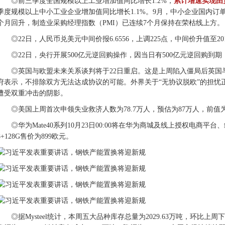
◎前三季度全国规模以上工业增加值同比增长1.2%，
累计增速实现由
季度规模以上中小工业企业增加值同比增长1.1%。9月，中小企业国内订单、
个月回升，制造业采购经理指数（PMI）已连续7个月保持在荣枯线上方。
◎22日，人民币兑美元中间价报6.6556，上调225点，中间价升值至20
◎22日，央行开展500亿元逆回购操作，因当日有500亿元逆回购到
◎英国与欧盟未来关系谈判将于22日重启。这是上周陷入僵局后英国
府表示，不排除双方无法达成协议的可能。外界关于“无协议脱欧”的担忧
遭受双重冲击的阴影。
◎美国上周首次申领失业救济人数为78.7万人，预估为87万人，前值为8
◎华为Mate40系列10月23日00:00将在华为商城及线上授权电商平台
8+128G售价为899欧元。
◎据Mysteel统计，本周五大品种库存总量为2029.63万吨，环比上周下