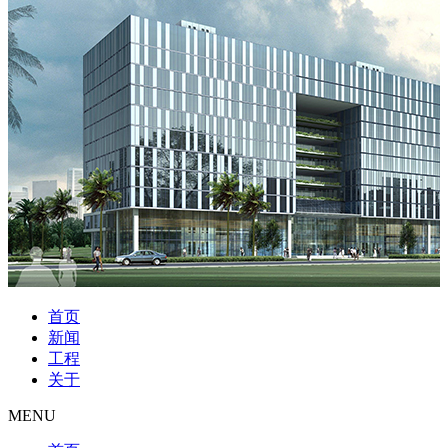
首页
新闻
工程
关于
MENU