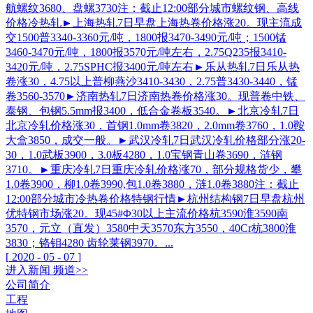
航螺纹3680、盘螺3730注：截止12:00部分城市螺纹钢、高线
价格冷热轧►上海热轧7日早盘上海热卷价格涨20。现主流成
交1500普3340-3360元/吨，1800报3470-3490元/吨；1500锰
3460-3470元/吨，1800报3570元/吨左右，2.75Q235报3410-
3420元/吨，2.75SPHC报3400元/吨左右►乐从热轧7日乐从热
卷涨30，4.75以上普柳燕沙3410-3430，2.75普3430-3440，锰
卷3560-3570►济南热轧7日济南热卷价格涨30。现普卷中铁、
泰钢、包钢5.5mm报3400，低合金卷板3540。►北京冷轧7日
北京冷轧价格涨30，首钢1.0mm卷3820，2.0mm卷3760，1.0鞍
大盒3850，成交一般。►武汉冷轧7日武汉冷轧价格部分涨20-
30，1.0武板3900，3.0板4280，1.0宝钢青山卷3690，涟钢
3710。►重庆冷轧7日重庆冷轧价格涨70，部分规格货少，攀
1.0卷3900，柳1.0卷3990,包1.0卷3880，涟1.0卷3880注：截止
12:00部分城市冷热卷价格特钢行情►杭州结构钢7日早盘杭州
优特钢市场涨20。现45#Φ30以上主流价格杭3590淮3590南
3570，元立（直发）3580中天3570东方3550，40Cr杭3800淮
3830；铬钼4280 齿轮莱钢3970。...
[
2020
-
05
-
07
]
进入
新闻
频道>>
公司简介
工程