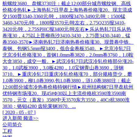
航螺纹3680、盘螺3730注：截止12:00部分城市螺纹钢、高线
价格冷热轧►上海热轧7日早盘上海热卷价格涨20。现主流成
交1500普3340-3360元/吨，1800报3470-3490元/吨；1500锰
3460-3470元/吨，1800报3570元/吨左右，2.75Q235报3410-
3420元/吨，2.75SPHC报3400元/吨左右►乐从热轧7日乐从热
卷涨30，4.75以上普柳燕沙3410-3430，2.75普3430-3440，锰
卷3560-3570►济南热轧7日济南热卷价格涨30。现普卷中铁、
泰钢、包钢5.5mm报3400，低合金卷板3540。►北京冷轧7日
北京冷轧价格涨30，首钢1.0mm卷3820，2.0mm卷3760，1.0鞍
大盒3850，成交一般。►武汉冷轧7日武汉冷轧价格部分涨20-
30，1.0武板3900，3.0板4280，1.0宝钢青山卷3690，涟钢
3710。►重庆冷轧7日重庆冷轧价格涨70，部分规格货少，攀
1.0卷3900，柳1.0卷3990,包1.0卷3880，涟1.0卷3880注：截止
12:00部分城市冷热卷价格特钢行情►杭州结构钢7日早盘杭州
优特钢市场涨20。现45#Φ30以上主流价格杭3590淮3590南
3570，元立（直发）3580中天3570东方3550，40Cr杭3800淮
3830；铬钼4280 齿轮莱钢3970。...
[
2020
-
05
-
07
]
进入
新闻
频道>>
公司简介
工程