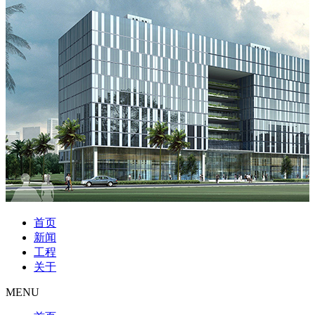
首页
新闻
工程
关于
MENU