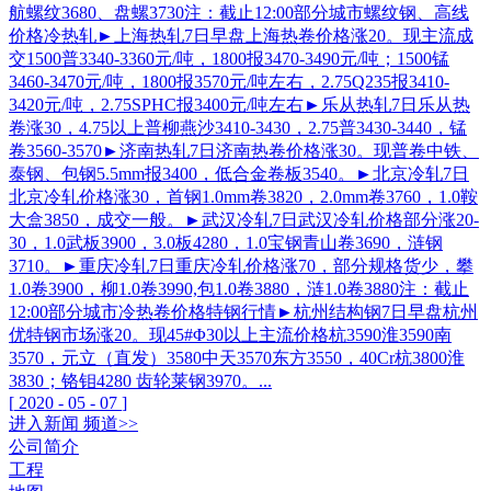
航螺纹3680、盘螺3730注：截止12:00部分城市螺纹钢、高线
价格冷热轧►上海热轧7日早盘上海热卷价格涨20。现主流成
交1500普3340-3360元/吨，1800报3470-3490元/吨；1500锰
3460-3470元/吨，1800报3570元/吨左右，2.75Q235报3410-
3420元/吨，2.75SPHC报3400元/吨左右►乐从热轧7日乐从热
卷涨30，4.75以上普柳燕沙3410-3430，2.75普3430-3440，锰
卷3560-3570►济南热轧7日济南热卷价格涨30。现普卷中铁、
泰钢、包钢5.5mm报3400，低合金卷板3540。►北京冷轧7日
北京冷轧价格涨30，首钢1.0mm卷3820，2.0mm卷3760，1.0鞍
大盒3850，成交一般。►武汉冷轧7日武汉冷轧价格部分涨20-
30，1.0武板3900，3.0板4280，1.0宝钢青山卷3690，涟钢
3710。►重庆冷轧7日重庆冷轧价格涨70，部分规格货少，攀
1.0卷3900，柳1.0卷3990,包1.0卷3880，涟1.0卷3880注：截止
12:00部分城市冷热卷价格特钢行情►杭州结构钢7日早盘杭州
优特钢市场涨20。现45#Φ30以上主流价格杭3590淮3590南
3570，元立（直发）3580中天3570东方3550，40Cr杭3800淮
3830；铬钼4280 齿轮莱钢3970。...
[
2020
-
05
-
07
]
进入
新闻
频道>>
公司简介
工程