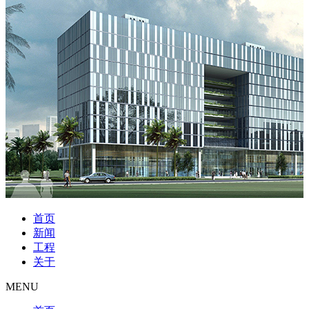
首页
新闻
工程
关于
MENU