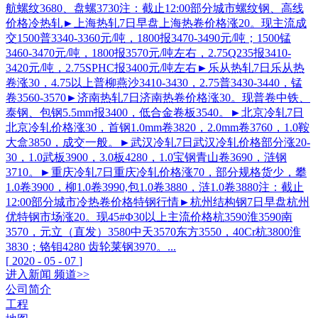
航螺纹3680、盘螺3730注：截止12:00部分城市螺纹钢、高线
价格冷热轧►上海热轧7日早盘上海热卷价格涨20。现主流成
交1500普3340-3360元/吨，1800报3470-3490元/吨；1500锰
3460-3470元/吨，1800报3570元/吨左右，2.75Q235报3410-
3420元/吨，2.75SPHC报3400元/吨左右►乐从热轧7日乐从热
卷涨30，4.75以上普柳燕沙3410-3430，2.75普3430-3440，锰
卷3560-3570►济南热轧7日济南热卷价格涨30。现普卷中铁、
泰钢、包钢5.5mm报3400，低合金卷板3540。►北京冷轧7日
北京冷轧价格涨30，首钢1.0mm卷3820，2.0mm卷3760，1.0鞍
大盒3850，成交一般。►武汉冷轧7日武汉冷轧价格部分涨20-
30，1.0武板3900，3.0板4280，1.0宝钢青山卷3690，涟钢
3710。►重庆冷轧7日重庆冷轧价格涨70，部分规格货少，攀
1.0卷3900，柳1.0卷3990,包1.0卷3880，涟1.0卷3880注：截止
12:00部分城市冷热卷价格特钢行情►杭州结构钢7日早盘杭州
优特钢市场涨20。现45#Φ30以上主流价格杭3590淮3590南
3570，元立（直发）3580中天3570东方3550，40Cr杭3800淮
3830；铬钼4280 齿轮莱钢3970。...
[
2020
-
05
-
07
]
进入
新闻
频道>>
公司简介
工程