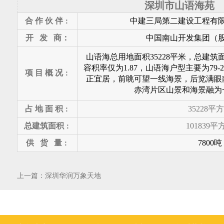
深圳市山语海苑
合 作 伙 伴
中建三局第二建设工程有
：
开 发 商：
中国南山开发集团（
山语海总用地面积35228平米，总建筑面积
容积率仅为1.87，山语海户型主要为79
项 目 概 况
：
正宜居，前眺可望一
线海景，后览满眼
赤湾片
区山景和海景融为
占 地 面 积
35228
平方
：
总建筑面积
101839
平
：
供 货 量
7800
吨
：
上一篇：
深圳华润万象天地