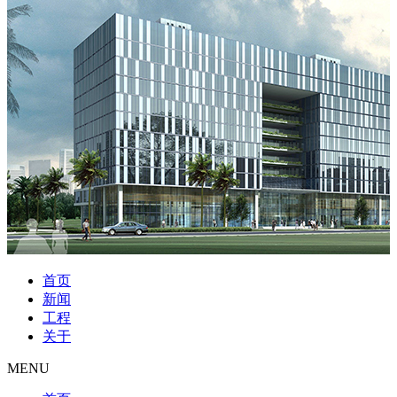
首页
新闻
工程
关于
MENU