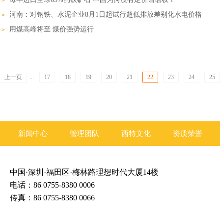
河南：对钢铁、水泥企业8月1日起试行超低排放差别化水电价格
用煤高峰将至 煤价强势运行
上一页
...
17
18
19
20
21
22
23
24
25
新闻中心
管理团队
西特文化
资质荣誉
中国·深圳·福田区·梅林路理想时代大厦14楼
电话：86 0755-8380 0006
传真：86 0755-8380 0066