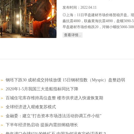
发布时间：
2022
.
04
.
11
◎上海：11日早盘建材市场价格暂稳开盘。现螺纹50
鑫抗震4880，联鑫黄海抗震4890，盘螺5090
早盘建材市场价格跌20，河钢小螺纹5060-5080，大
查看详情...
90，盘螺5250。（单位：元/吨）◎杭州：11
浙江华宏4880江苏镔鑫4880长达抗震5030线
吨）◎福州：11日早盘建材市场价格跌40，现线三
5040吴铁5030，盘三钢5310三宝5310
钢螺纹5150，永锋、石横螺纹5150，永锋、
材市场价格跌20-40，现达钢螺4920、盘5130
钢坯下跌30 成材成交持续放缓 15日钢材指数（Myspic）盘整趋弱
位：元/吨）◎上海：11日早盘热卷市场价格跌50，
5220-5230元/吨；1500锰5220元/吨，1800报5
2020年1-5月我国三大造船指标同比下降
2.75SPHC报5170元/吨左右。（单位：元/
百城住宅库存维持高位盘整 楼市供求进入快速恢复期
柳燕5150-5160，2.75普5390-5540锰5
跌40，现中铁4.75mm普卷报5240，低合
全球经济进入艰难复苏模式
津：11日早盘冷轧市场价格下调50，1.0天铁566
金融委：建立“打击资本市场违法活动协调工作小组”
下半年经济热启动 提振内需担纲稳增长
每年进口全球65%的铁矿石 中国为何没有定价话语权？