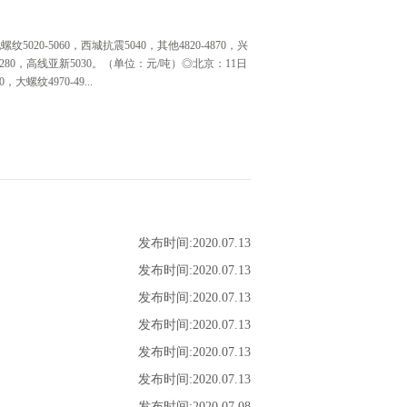
20-5060，西城抗震5040，其他4820-4870，兴
-5280，高线亚新5030。（单位：元/吨）◎北京：11日
螺纹4970-49...
日早盘建材市场价格暂稳，螺沙5050中5050西城5030
材中天5280亚新5110联鑫黄海盘螺5130。（单位：元/
钢5220三宝5210，螺三钢5080三宝5040大东海
。（单位：元/吨）◎济南：11日早盘建材市场价格跌30。莱
石横盘螺5450。（单位：元/吨）◎重庆：11日早盘建
，永航螺4900、盘5100，泸钢螺4900、盘5100。（单
发布时间:
2020
.
07
.
13
现主流报价1500普5110-5130元/吨，1800报
350元/吨左右，2.75Q235B报5220-5230元/吨，
发布时间:
2020
.
07
.
13
吨）◎乐从：11日早盘热卷市场价格下跌90，4.75以上普
发布时间:
2020
.
07
.
13
330-5350。（单位：元/吨）◎济南：11日早盘热卷市场价格
金市场报价5430，部分规格货少。（单位：元/吨）◎天
发布时间:
2020
.
07
.
13
0元/吨；首钢5660元/吨；唐钢5620元/吨，市...
发布时间:
2020
.
07
.
13
发布时间:
2020
.
07
.
13
发布时间:
2020
.
07
.
08