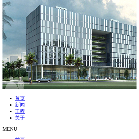
首页
新闻
工程
关于
MENU