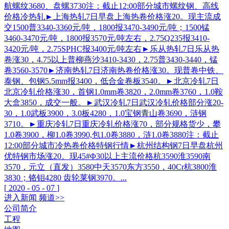
航螺纹3680、盘螺3730注：截止12:00部分城市螺纹钢、高线
价格冷热轧►上海热轧7日早盘上海热卷价格涨20。现主流成
交1500普3340-3360元/吨，1800报3470-3490元/吨；1500锰
3460-3470元/吨，1800报3570元/吨左右，2.75Q235报3410-
3420元/吨，2.75SPHC报3400元/吨左右►乐从热轧7日乐从热
卷涨30，4.75以上普柳燕沙3410-3430，2.75普3430-3440，锰
卷3560-3570►济南热轧7日济南热卷价格涨30。现普卷中铁、
泰钢、包钢5.5mm报3400，低合金卷板3540。►北京冷轧7日
北京冷轧价格涨30，首钢1.0mm卷3820，2.0mm卷3760，1.0鞍
大盒3850，成交一般。►武汉冷轧7日武汉冷轧价格部分涨20-
30，1.0武板3900，3.0板4280，1.0宝钢青山卷3690，涟钢
3710。►重庆冷轧7日重庆冷轧价格涨70，部分规格货少，攀
1.0卷3900，柳1.0卷3990,包1.0卷3880，涟1.0卷3880注：截止
12:00部分城市冷热卷价格特钢行情►杭州结构钢7日早盘杭州
优特钢市场涨20。现45#Φ30以上主流价格杭3590淮3590南
3570，元立（直发）3580中天3570东方3550，40Cr杭3800淮
3830；铬钼4280 齿轮莱钢3970。...
[
2020
-
05
-
07
]
进入
新闻
频道>>
公司简介
工程