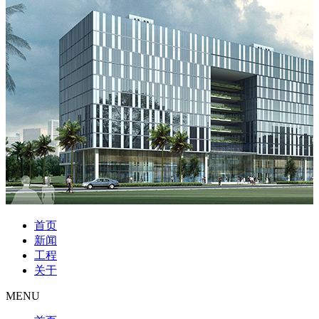
首页
新闻
工程
关于
MENU