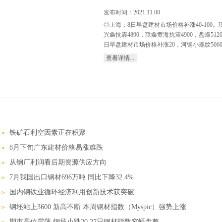
发布时间：
2021
.
11
.
08
◎上海：8日早盘建材市场价格补涨40-100。现螺纹4
兴鑫抗震4890，联鑫黄海抗震4900，盘螺512
日早盘建材市场价格补涨20，河钢小螺纹5060-508
查看详情...
810，盘螺5130。（单位：元/吨）◎杭州：8
4890浙江华宏4870江苏镔鑫4870长达抗震48
位：元/吨）◎福州：8日早盘建材市场价格小涨10
大东海4910吴铁4890，盘三钢5400三宝5
探涨10。莱钢螺纹5030，永锋、石横螺纹50
日早盘建材市场价格涨10-30，现达钢螺5000、盘
铁矿石利空因素正在积聚
5040。（单位：元/吨）◎上海：8日早盘热卷市场
1800报5120-5140元/吨；1500锰5180元/吨，1
8月下旬广东建材价格易涨难跌
2.75SPHC报5190元/吨左右。（单位：元/
从钢厂利润看后期资源供应方向
柳燕5050-5060，2.75普5390-5540锰5
10，现中铁4.75mm普卷报5170，低合金
7月我国出口钢材696万吨 同比下降32.4%
日早盘冷轧市场价格下跌80，1.0天铁5630（st12
国内钢铁业循环经济利用创新技术获突破
钢坯站上3600 新高不断 本周钢材指数（Myspic）强势上涨
期市高位震荡 钢坯小跌20 27日钢材指数窄幅盘整