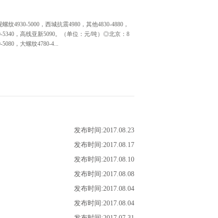
930-5000，西城抗震4980，其他4830-4880，
0-5340，高线亚新5090。（单位：元/吨）◎北京：8
0，大螺纹4780-4...
日早盘建材市场价格补涨20，螺沙4900中4900西城
90线材中天5270亚新5160联鑫黄海盘螺5210。（单
，现线三钢5300三宝5270，螺三钢4940三宝4910
360。（单位：元/吨）◎济南：8日早盘建材市场价格小幅
20，永锋、石横盘螺5390。（单位：元/吨）◎重庆：8
5120，永航螺4970、盘5030，泸钢螺4970、盘
发布时间:
2017
.
08
.
23
价格涨50，现主流报价1500普4980-5000元/吨，
800报5360元/吨左右，2.75Q235B报5090-5100元/吨，
发布时间:
2017
.
08
.
17
吨）◎乐从：8日早盘热卷市场价格上涨50，4.75以上普
发布时间:
2017
.
08
.
10
220-5240。（单位：元/吨）◎济南：8日早盘热卷市场价格
卷板加价200，部分规格货少。（单位：元/吨）◎天津：8
发布时间:
2017
.
08
.
08
）首钢5670唐钢5630包钢5630，市...
发布时间:
2017
.
08
.
04
发布时间:
2017
.
08
.
04
发布时间:
2017
.
07
.
31