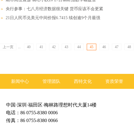
央行参事：七八月经济数据很关键 货币应该不会更紧
21日人民币兑美元中间价报6.7415 续创逾9个月最强
上一页
...
40
41
42
43
44
45
46
47
48
新闻中心
管理团队
西特文化
资质荣誉
中国·深圳·福田区·梅林路理想时代大厦14楼
电话：86 0755-8380 0006
传真：86 0755-8380 0066