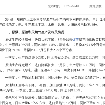
发布时间：
2022-04-18
浏览次数：
3月份，规模以上工业主要能源产品生产均有不同程度增长。与1—2
产保持稳定，电力生产基本平稳，水电、风电、太阳能发电快速增长。
一、原煤、原油和天然气生产及相关情况
原煤生产较快增长，进口大幅下降。3月份以来
煤炭
增产增供政策持续
份，生产原煤3.96亿吨，同比增长14.8%，增速比1—2月份加快4.5个百分
同比下降39.9%，降幅比1—2月份扩大25.9个百分点。
一季度，生产原煤10.8亿吨，同比增长10.3%。进口煤炭5181万吨，同
原油生产稳定增长，进口降幅扩大。3月份，生产原油1771万吨，同比增
点，日均产量57.1万吨。进口原油4271万吨，同比下降14.0%，降幅比1—
一季度，生产原油5119万吨，同比增长4.4%。进口原油12785万吨，同
原油加工量略有下降。3月份，加工原油5859万吨，同比下降2.0%，
189.0万吨。一季度，加工原油17144万吨，同比下降1.5%。
天然气生产保持增长，进口降幅扩大。3月份，生产天然气197亿立方米，
个百分点，日均产量6.3亿立方米。进口天然气798万吨，同比下降8.5%，