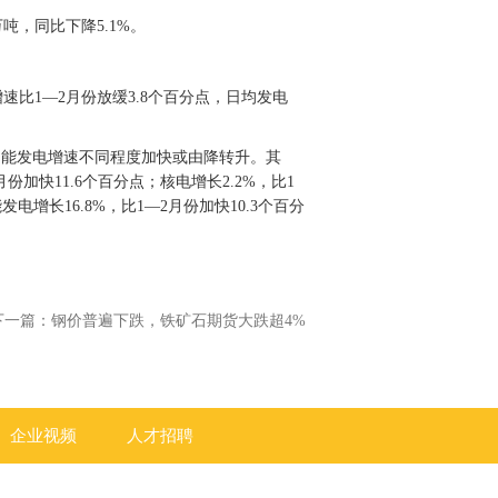
万吨，同比下降5.1%。
增速比1—2月份放缓3.8个百分点，日均发电
阳能发电增速不同程度加快或由降转升。其
月份加快11.6个百分点；核电增长2.2%，比1
发电增长16.8%，比1—2月份加快10.3个百分
下一篇：
钢价普遍下跌，铁矿石期货大跌超4%
企业视频
人才招聘