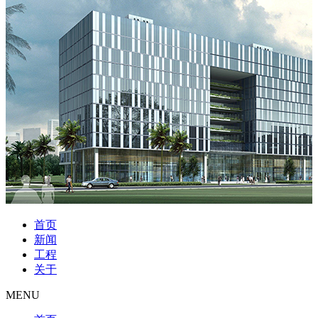
首页
新闻
工程
关于
MENU