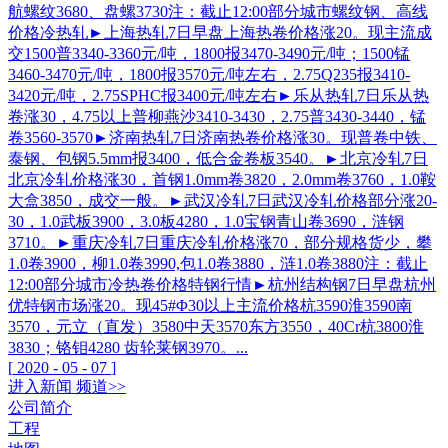
航螺纹3680、盘螺3730注：截止12:00部分城市螺纹钢、高线
价格冷热轧►上海热轧7日早盘上海热卷价格涨20。现主流成
交1500普3340-3360元/吨，1800报3470-3490元/吨；1500锰
3460-3470元/吨，1800报3570元/吨左右，2.75Q235报3410-
3420元/吨，2.75SPHC报3400元/吨左右►乐从热轧7日乐从热
卷涨30，4.75以上普柳燕沙3410-3430，2.75普3430-3440，锰
卷3560-3570►济南热轧7日济南热卷价格涨30。现普卷中铁、
泰钢、包钢5.5mm报3400，低合金卷板3540。►北京冷轧7日
北京冷轧价格涨30，首钢1.0mm卷3820，2.0mm卷3760，1.0鞍
大盒3850，成交一般。►武汉冷轧7日武汉冷轧价格部分涨20-
30，1.0武板3900，3.0板4280，1.0宝钢青山卷3690，涟钢
3710。►重庆冷轧7日重庆冷轧价格涨70，部分规格货少，攀
1.0卷3900，柳1.0卷3990,包1.0卷3880，涟1.0卷3880注：截止
12:00部分城市冷热卷价格特钢行情►杭州结构钢7日早盘杭州
优特钢市场涨20。现45#Φ30以上主流价格杭3590淮3590南
3570，元立（直发）3580中天3570东方3550，40Cr杭3800淮
3830；铬钼4280 齿轮莱钢3970。...
[
2020
-
05
-
07
]
进入
新闻
频道>>
公司简介
工程