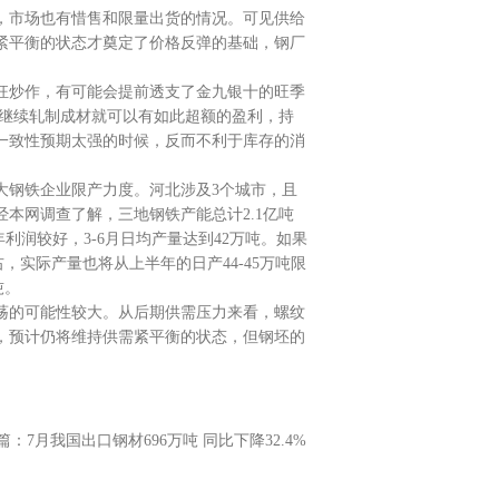
，市场也有惜售和限量出货的情况。可见供给
紧平衡的状态才奠定了价格反弹的基础，钢厂
狂炒作，有可能会提前透支了金九银十的旺季
要继续轧制成材就可以有如此超额的盈利，持
一致性预期太强的时候，反而不利于库存的消
大钢铁企业限产力度。河北涉及3个城市，且
本网调查了解，三地钢铁产能总计2.1亿吨
年利润较好，3-6月日均产量达到42万吨。如果
右，实际产量也将从上半年的日产44-45万吨限
吨。
荡的可能性较大。从后期供需压力来看，螺纹
，预计仍将维持供需紧平衡的状态，但钢坯的
篇：
7月我国出口钢材696万吨 同比下降32.4%