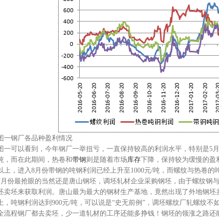
图一钢厂各品种盈利情况
图一可以看到，今年钢厂一举扭亏，一直保持较高的利润水平，特别是5
吨，而在此期间，热卷和
带钢
则是随着市场
库存
下降，保持较为缓慢的盈利
以上，进入8月份带钢的吨钢利润已经上升至1000元/吨，而螺纹与热卷的吨
7月份最抢眼的当然还是唐山钢坯，调坯轧材企业采购钢坯，由于螺纹钢
坯卖坯来获取利润。唐山最为最大的钢材生产基地，竟然出现了外地钢坯
上，吨钢利润达到900元/吨，可以说是“史无前例”，调坯螺纹厂轧螺纹
全流程钢厂都去卖坯，少一道轧材的工序还能多挣钱！钢坯的领涨之路还