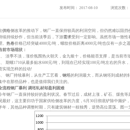
发布时间：
2017-08-10
浏览次数：
在
供给
侧改革的推动下，钢厂一直保持较高的利润空间，但仍然难以阻挡价
持续持续炒作，但当前淡季后，下游
需求
受到一定影响。虽然市场一致性
理。
热卷
价格已经突破4000元/吨，螺纹价格距离4000元/吨也仅有一步
当前市场现状：
1、 淡季不淡，涨价氛围热火朝天，金九银十，价格能否支撑，是当前市
2、 期螺1710从最多贴水600元/吨，到现在已经实现100元/吨左右的升水
货实现怎样的拉动!
3、 钢厂持续暴利，从生产工艺看，
钢坯
的利润最大，而从钢坯到成材的
集中在那些品种，也是值得我们关注的。
全流程钢厂暴利 调坯轧材却盈利困难
今年钢厂一直保持较好的盈利状况。春节过后，成材上涨，矿石、煤焦等
况最好，这主要归功于国家供给侧改革的力度，6月30日彻底铲除中频炉
半年，其他品种调整时期，只有建筑钢材一枝独秀，逆势高位震荡。图一