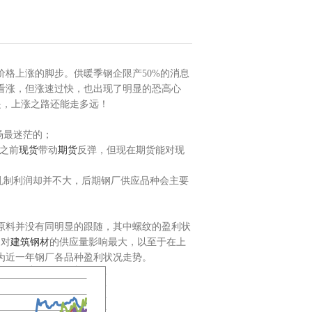
格上涨的脚步。供暖季钢企限产50%的消息
看涨，但涨速过快，也出现了明显的恐高心
之遥，上涨之路还能走多远！
场最迷茫的；
，之前
现货
带动
期货
反弹，但现在期货能对现
轧制利润却并不大，后期钢厂供应品种会主要
原料并没有同明显的跟随，其中螺纹的盈利状
，对
建筑钢材
的供应量影响最大，以至于在上
为近一年钢厂各品种盈利状况走势。