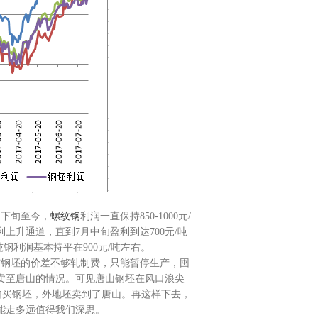
月下旬至今，
螺纹钢
利润一直保持850-1000元/
上升通道，直到7月中旬盈利到达700元/吨
钢利润基本持平在900元/吨左右。
与钢坯的价差不够轧制费，只能暂停生产，囤
卖至唐山的情况。可见唐山钢坯在风口浪尖
不如买钢坯，外地坯卖到了唐山。再这样下去，
能走多远值得我们深思。