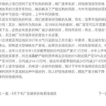
价格的上涨已经到了近乎狂热的程度，钢厂接单良好，持续推涨指导价格
侧改革的力度非常到位，确实解决了产能过剩的局面，今年市场持续供需
的多年亏损也一举扭转，上半年利润暴增。
正是在市场狂热的时候，我们更要保持清醒的头脑。首先，淡季市场的疯
行情；其次，钢坯作为风向标，近1000元/吨的暴利，钢厂甚至可以不需
续下去，必然会有更多的钢厂减少成材供应，而转而卖坯；再次，市场在
化，关注钢厂与市场库存的变化十分必要。
《京津冀及周边地区2017年大气污染防治工作方案》中要求，重点城市加
唐山、邯郸是大型钢铁生产基地，如果完全按此执行，对供给影响甚大。经
左右，去年11月至今年1月采暖季期间日均实际产量37.15万吨，今年上半
按照政策要求，河北省
高炉
产能利用率将从目前的81%附近限产至50%左
产至30万吨，日均减少14-15万吨，较去年采暖季期间减少日均减少7-8万
基于上述市场现状，仍有进一步炒作的预期，预计下半年市场维持高位震
钢利润并不是成材品种中最好的，加上铲除地条钢后，螺纹产量大幅下降
暴利却很难持续。
上一篇：
8月下旬广东建材价格易涨难跌
下一