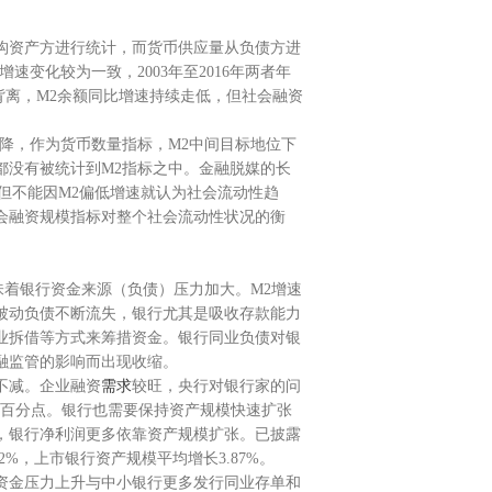
构资产方进行统计，而货币供应量从负债方进
变化较为一致，2003年至2016年两者年
背离，M2余额同比增速持续走低，但社会融资
降，作为货币数量指标，M2中间目标地位下
都没有被统计到M2指标之中。金融脱媒的长
。但不能因M2偏低增速就认为社会流动性趋
会融资规模指标对整个社会流动性状况的衡
味着银行资金来源（负债）压力加大。M2增速
被动负债不断流失，银行尤其是吸收存款能力
业拆借等方式来筹措资金。银行同业负债对银
融监管的影响而出现收缩。
不减。企业融资
需求
较旺，央行对银行家的问
2个百分点。银行也需要保持资产规模快速扩张
，银行净利润更多依靠资产规模扩张。已披露
%，上市银行资产规模平均增长3.87%。
资金压力上升与中小银行更多发行同业存单和