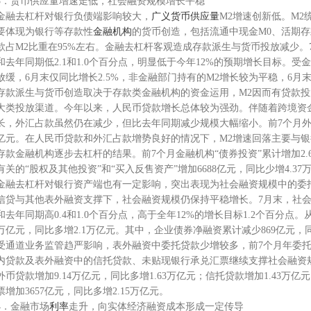
3．货币供应量增速走低，社会融资规模增长平稳
金融去杠杆对银行负债端影响较大，
广义货币供应量
M2增速创新低。M2
要体现为银行等存款性
金融机构
的货币创造，包括流通中现金M0、活期
款占M2比重在95%左右。金融去杠杆客观造成存款派生与货币投放减少。7
和去年同期低2.1和1.0个百分点，明显低于今年12%的预期增长目标。
放缓，6月末仅同比增长2.5%，非金融部门持有的M2增长较为平稳，6月末同
存款派生与货币创造取决于存款类金融机构的资金运用，M2因而有贷款
大类投放渠道。今年以来，人民币贷款增长总体较为强劲。伴随着跨境资
长，外汇占款虽然仍在减少，但比去年同期减少规模大幅缩小。前7个月外汇占
亿元。在人民币贷款和外汇占款增势良好的情况下，M2增速回落主要与
存款金融机构逐步去杠杆的结果。前7个月金融机构“债券投资”累计增加2.6
有关的“股权及其他投资”和“买入反售资产”增加6688亿元，同比少增4.37
金融去杠杆对银行资产端也有一定影响，突出表现为社会融资规模中的委
信贷与其他表外融资支撑下，社会融资规模仍保持平稳增长。7月末，社会融
和去年同期高0.4和1.0个百分点，高于全年12%的增长目标1.2个百分点。
万亿元，同比多增2.1万亿元。其中，企业债券净融资累计减少869亿元，同
受通道业务监管趋严影响，表外融资中委托贷款少增较多，前7个月年委托贷款
内贷款及表外融资中的信托贷款、未贴现银行承兑汇票继续支撑社会融资
外币贷款增加9.14万亿元，同比多增1.63万亿元；信托贷款增加1.43万
票增加3657亿元，同比多增2.15万亿元。
4．金融市场
利率
走升，向实体经济融资成本形成一定传导