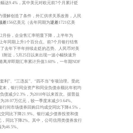
跌幅达9.4%，其中美元对欧元前7个月累计贬
力缓解创造了条件，外汇供求关系改善，人民
顺差
156亿美元（去年同期为
逆差
1721亿美
2月份，企业售汇率明显下降，上半年为
较上年同期上升1个百分点。前7个月银行结售
结束了去年下半年持续走贬的态势。人民币对美
：1附近，5月25日以来出现一波小幅快速升
离岸即期汇率累计升值3.60%，一年期NDF
套利”、“三违反”、“四不当”专项治理。受此
度末，银行同业资产和同业负债余额比年初均
债减少2.3%，为2010年以来首次。据普益
8.07万亿元，较一季度末减少3.64%。
行间市场债券回购日均成交同比下降4.5%，
交同比下降21.9%。银行减少债券投资和债
元，同比下降2%。其中，公司信用类债券发行
46.5%。