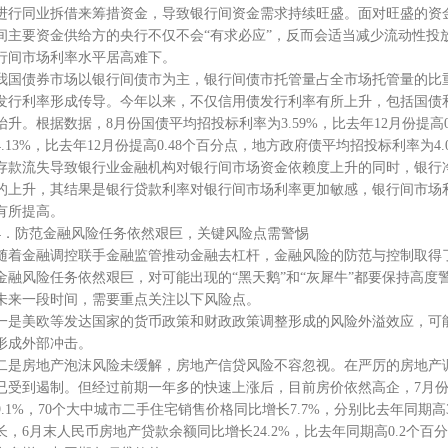
进行同业拆借来筹措资金，导致银行间资金需求持续旺盛。面对旺盛的资金
间主要资金供给方的央行不仅不会“有求必应”，反而会适当减少流动性投
行间市场利率水平居高难下。
我国债券市场以银行间债市为主，银行间债市托管量占全市场托管量的比重
发行利率形成传导。今年以来，不仅信用债发行利率有所上升，包括国债
抬升。根据数据，8月份国债平均招投标利率为3.59%，比去年12月份提高
4.13%，比去年12月份提高0.48个百分点，地方政府债平均招投标利率为4.
存款流失导致银行业金融机构对银行间市场资金依赖度上升的同时，银行
的上升，其结果是银行贷款利率对银行间市场利率更加敏感，银行间市场
有所提高。
4．防范金融风险任务依然艰巨，关键风险点需警惕
随着金融调控联手金融监管推动金融去杠杆，金融风险的防范与控制取得
金融风险任务依然艰巨，对可能出现的“黑天鹅”和“灰犀牛”都要保持高度
未来一段时间，需要重点关注以下风险点。
一是美欧等发达国家的货币政策和财政政策调整形成的风险外溢效应，可
形成外部冲击。
二是房地产泡沫风险未缓解，房地产信贷风险不容忽视。在严厉的房地产
已受到遏制。但经过前期一年多的快速上涨后，目前房价依然高企，7月份
9.1%，70个大中城市二手住宅销售价格同比增长7.7%，分别比去年同期
长，6月末人民币房地产贷款余额同比增长24.2%，比去年同期高0.2个百