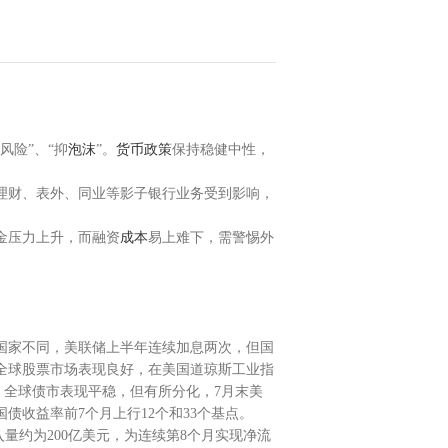
风险”、“抑
泡沫
”。
货币政策
保持稳健中性，
理财、表外、同业等影子银行业务受到影响，
金压力上升，而融资
成本
易上难下，需警惕外
国家不同，美联储上半年连续加息两次，但国
全球股票市场表现良好，在美国道琼斯工业指
%。全球债市表现平稳，但有所分化，7月末美
债收益率前7个月上行12个和33个基点。
量约为200亿美元，为连续第8个月实现净流