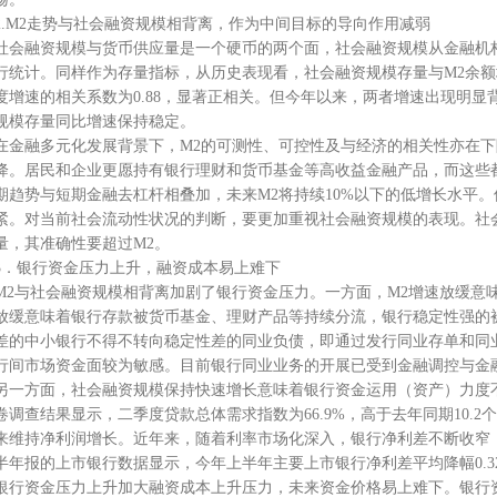
2.M2走势与社会融资规模相背离，作为中间目标的导向作用减弱
社会融资规模与货币供应量是一个硬币的两个面，社会融资规模从金融机
行统计。同样作为存量指标，从历史表现看，社会融资规模存量与M2余额增速
度增速的相关系数为0.88，显著正相关。但今年以来，两者增速出现明显
规模存量同比增速保持稳定。
在金融多元化发展背景下，M2的可测性、可控性及与经济的相关性亦在下
降。居民和企业更愿持有银行理财和货币基金等高收益金融产品，而这些
期趋势与短期金融去杠杆相叠加，未来M2将持续10%以下的低增长水平
紧。对当前社会流动性状况的判断，要更加重视社会融资规模的表现。社
量，其准确性要超过M2。
3．银行资金压力上升，融资成本易上难下
M2与社会融资规模相背离加剧了银行资金压力。一方面，M2增速放缓意
放缓意味着银行存款被货币基金、理财产品等持续分流，银行稳定性强的
差的中小银行不得不转向稳定性差的同业负债，即通过发行同业存单和同
行间市场资金面较为敏感。目前银行同业业务的开展已受到金融调控与金
另一方面，社会融资规模保持快速增长意味着银行资金运用（资产）力度
卷调查结果显示，二季度贷款总体需求指数为66.9%，高于去年同期10.
来维持净利润增长。近年来，随着利率市场化深入，银行净利差不断收窄
半年报的上市银行数据显示，今年上半年主要上市银行净利差平均降幅0.32
银行资金压力上升加大融资成本上升压力，未来资金价格易上难下。银行