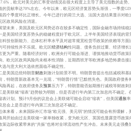
57.6%，欧元对美元的汇率变动情况在很大程度上主导了美元指数的走势
值的贡献率达70%左右。今年以来，欧元区经济复苏势头渐强，一季度GDP同
续四个季度环比正增长。今年已进行的荷兰大选、法国大选结果显示对欧
元区政局风险在消退。
展望未来，美国及欧元区局势还存在较多不确定性，国际金融市场持续稳
一是美国经济复苏势头的稳健程度好于欧元区。上半年美国经济表现的背
在科技创新能力、总体杠杆率水平及对超常规宽松货币政策的依赖等方面
的可持续性并不乐观。欧元区
经济结构
性问题、债务负担过重、经济增长
言更为严重。随着经济好转，欧洲央行可能会渐进、谨慎地推动货币政策
响。欧元区政局风险尚未根本性消除，近期西班牙等欧洲多地恐怖袭击接
大选与意大利大选依然面临不确定性。
二是美国总统特朗普
财政
刺激计划前景不明。特朗普曾提出包括减税和基
前，特朗普新政基本无一兑现，“特朗普行情”已黯然失色。美国政府债务将
风险再起，在政府债务及
预算
压力下，特朗普能否如期推行减税等财政刺
三是美联储“缩表”趋势较为明朗，但是否进行年内第三次加息尚不确定。
缩表计划。预计9月份的议息会上美联储可能会启动“缩表”，但美国
通胀
率
议息会上是否进行年内第三次加息还不确定。
总体来看，未来国际外汇市场“欧元强、美元弱”的情况可能会有所缓解，
格局开始由过去美联储一家单独收紧，变为欧元区、英国也显露货币政策
政策边际收紧带来的“共振”也将对全球流动性产生冲击。未来美元走强叠
荡。