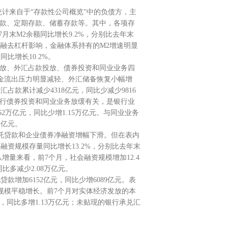
统计来自于“存款性公司概览”中的负债方，主
存款、定期存款、储蓄存款等。其中，各项存
月末M2余额同比增长9.2%，分别比去年末
受金融去杠杆影响，金融体系持有的M2增速明显
比增长10.2%。
投放、外汇占款投放、债券投资和同业业务四
金流出压力明显减轻、外汇储备恢复小幅增
款累计减少4318亿元，同比少减少9816
银行债券投资和同业业务放缓有关，是银行业
2万亿元，同比少增1.15万亿元。与同业业务
万亿元。
托贷款和企业债券净融资增幅下滑。但在表内
资规模存量同比增长13.2%，分别比去年末
从增量来看，前7个月，社会融资规模增加12.4
比多减少2.08万亿元。
增加6152亿元，同比少增6089亿元。表
规模平稳增长。前7个月对实体经济发放的本
亿元，同比多增1.13万亿元；未贴现的银行承兑汇