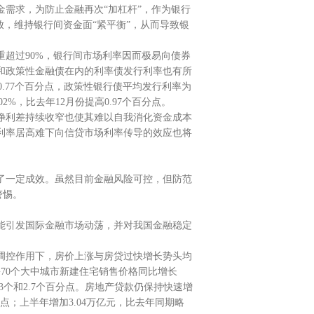
需求，为防止金融再次“加杠杆”，作为银行
放，维持银行间资金面“紧平衡”，从而导致银
超过90%，银行间市场利率因而极易向债券
和政策性金融债在内的利率债发行利率也有所
0.77个百分点，政策性银行债平均发行利率为
02%，比去年12月份提高0.97个百分点。
净利差持续收窄也使其难以自我消化资金成本
利率居高难下向信贷市场利率传导的效应也将
了一定成效。虽然目前金融风险可控，但防范
警惕。
能引发国际金融市场动荡，并对我国金融稳定
调控作用下，房价上涨与房贷过快增长势头均
70个大中城市新建住宅销售价格同比增长
高3个和2.7个百分点。房地产贷款仍保持快速增
分点；上半年增加3.04万亿元，比去年同期略