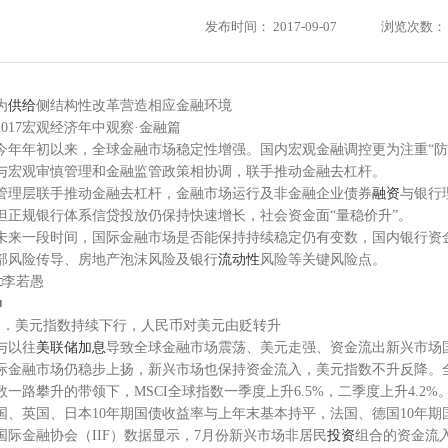
发布时间：
2017-09-07
浏览次数：
为
供给
侧结构性改革营造相应金融环境
2017宏观经济年中观察·金融篇
今年年初以来，全球金融市场稳定性增强。国内宏观金融调控更为注重“防
与宏观审慎管理和金融监管政策相协调，联手推动金融去杠杆。
管理层联手推动金融去杠杆，金融市场运行及非金融企业债券
融资
与银行
但正规银行体系信贷投放仍保持快速增长，社会资金面“量稳价升”。
未来一段时间，国际金融市场是否能保持持续稳定仍有变数，国内银行资
部风险传导、房地产泡沫风险及银行
流动性
风险等关键风险点。
□李若愚
■
1．美元指数持续下行，人民币对美元由贬转升
与以往
美联储
加息
导致全球金融市场震荡、美元走强、资金流出新兴市场
际金融市场仍稳步上扬，新兴市场也保持资金流入，美元指数不升反降。
数一路攀升的带领下，MSCI全球指数一季度上升6.5%，二季度上升4.2
国、英国、日本10年期国债收益率与上年末基本持平，法国、德国10年期国
国际金融协会（IIF）数据显示，7月份新兴市场非居民
投资
组合的资金流入