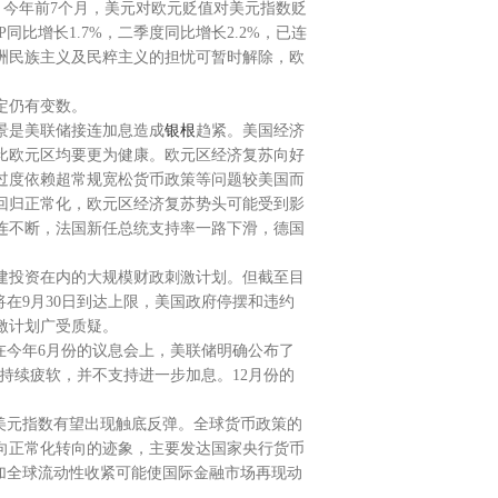
。今年前7个月，美元对欧元贬值对美元指数贬
比增长1.7%，二季度同比增长2.2%，已连
洲民族主义及民粹主义的担忧可暂时解除，欧
定仍有变数。
景是美联储接连加息造成
银根
趋紧。美国经济
比欧元区均要更为健康。欧元区经济复苏向好
过度依赖超常规宽松货币政策等问题较美国而
回归正常化，欧元区经济复苏势头可能受到影
连不断，法国新任总统支持率一路下滑，德国
建投资在内的大规模财政刺激计划。但截至目
在9月30日到达上限，美国政府停摆和违约
激计划广受质疑。
在今年6月份的议息会上，美联储明确公布了
持续疲软，并不支持进一步加息。12月份的
美元指数有望出现触底反弹。全球货币政策的
向正常化转向的迹象，主要发达国家央行货币
加全球流动性收紧可能使国际金融市场再现动