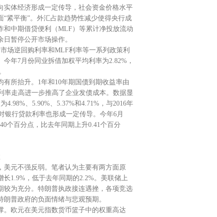
向实体经济形成一定传导，社会资金价格水平
“紧平衡”。外汇占款趋势性减少使得央行成
和中期借贷便利（MLF）等累计净投放流动
十余日暂停公开市场操作。
开市场逆回购利率和MLF利率等一系列政策利
年7月份同业拆借加权平均利率为2.82%，
。
有所抬升。1年和10年期国债到期收益率由
。金融市场利率走高进一步推高了企业发债成本。数据显
、5.90%、5.37%和4.71%，与2016年
率走高对银行贷款利率也形成一定传导。今年6月
40个百分点，比去年同期上升0.41个百分
数
，美元不强反弱。笔者认为主要有两方面原
长1.9%，低于去年同期的2.2%。美联储上
期较为充分。特朗普执政接连遇挫，各项竞选
特朗普政府的负面情绪与悲观预期。
撑。欧元在美元指数货币篮子中的权重高达