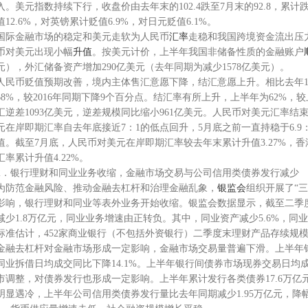
入。美元指数持续下行，收盘价由去年末的102.4跌至7月末的92.8，累计
值12.6%，对英镑累计贬值6.9%，对日元贬值6.1%。
国际金融市场的稳定和美元走软为人民币
汇率
走稳和我国跨境资金流出压
币对美元出现小幅
升值
。按美元计价，上半年我国非储备性质的金融账户
元），外汇储备资产增加290亿美元（去年同期为减少1578亿美元）。
人民币贬值预期改善，境内主体售汇意愿下降，结汇意愿上升。相比去年1
68%，较2016年同期下降9个百分点。结汇率有所上升，上半年为62%，
汇逆差1093亿美元，逆差规模同比缩小961亿美元。人民币对美元汇率
元在岸即期汇率自去年底接近7：1的低点回升，5月底之前一直持稳于6.9
值。截至7月底，人民币对美元在岸即期汇率较去年末累计升值3.27%，香港
汇率累计升值4.22%。
2．银行理财和同业业务收缩，金融市场交易与公司信用类债券发行减少
为防范金融风险、推动金融去杠杆和治理金融乱象，
银监会
组织开展了“三
影响，银行理财和同业等表外业务开始收缩。银监会数据显示，截至二季
减少1.8万亿元，同业业务增速由正转负。其中，同业资产减少5.6%，同业负
标准估计，452家商业银行（不包括外资银行）二季度末理财产品存续规模为2
金融去杠杆对金融市场形成一定影响，金融市场交易量普遍下滑。上半年银
同业拆借日均成交同比下降14.1%。上半年银行间债券市场现券交易日均成
市调整，对债券发行也形成一定影响。上半年累计发行各类债券17.6万亿
明显遇冷，上半年公司信用类债券发行量比去年同期减少1.95万亿元，降幅为