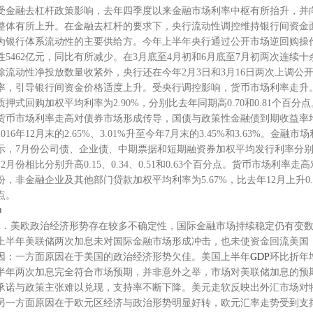
受金融去杠杆政策影响，去年四季度以来金融市场利率中枢有所抬升，并
整体有所上升。在金融去杠杆的要求下，央行流动性调控维持银行间资金面
为银行体系流动性的主要供给方。今年上半年央行通过公开市场逆回购操作
性5462亿元，同比有所减少。在3月底至4月初和6月底至7月初两次连续
除流动性净投放数量收紧外，央行还在今年2月3日和3月16日两次上调公
率，引导银行间资金价格适度上升。受央行调控影响，货币市场利率走升。今
质押式回购加权平均利率为2.90%，分别比去年同期高0.70和0.81个百分点
货币市场利率走高对债券市场形成传导，国债与政策性金融债到期收益率均
2016年12月末的2.65%、3.01%升至今年7月末的3.45%和3.63%
示，7月份公司债、企业债、中期票据和短期融资券加权平均发行利率分别为4.98%
12月份相比分别升高0.15、0.34、0.51和0.63个百分点。货币市场利
份，非金融企业及其他部门贷款加权平均利率为5.67%，比去年12月上升0.
点。
■
1．美欧政治经济形势存在较多不确定性，国际金融市场持续稳定仍有变
上半年美联储两次加息未对国际金融市场形成冲击，也未使资金回流美国
因：一方面原因在于美国的政治经济形势欠佳。美国上半年
GDP
环比折年增
半年两次加息完全符合市场预期，并非意外之举，市场对美联储加息的预
承诺与政策主张难以兑现，支持率不断下降。美元走软反映出外汇市场对
另一方面原因在于欧元区经济与政治形势明显好转，欧元汇率走势受到支