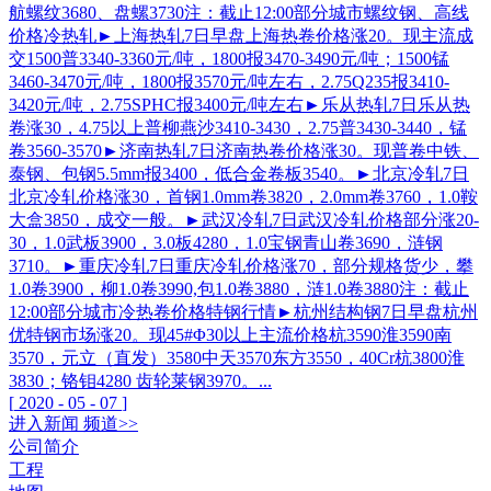
航螺纹3680、盘螺3730注：截止12:00部分城市螺纹钢、高线
价格冷热轧►上海热轧7日早盘上海热卷价格涨20。现主流成
交1500普3340-3360元/吨，1800报3470-3490元/吨；1500锰
3460-3470元/吨，1800报3570元/吨左右，2.75Q235报3410-
3420元/吨，2.75SPHC报3400元/吨左右►乐从热轧7日乐从热
卷涨30，4.75以上普柳燕沙3410-3430，2.75普3430-3440，锰
卷3560-3570►济南热轧7日济南热卷价格涨30。现普卷中铁、
泰钢、包钢5.5mm报3400，低合金卷板3540。►北京冷轧7日
北京冷轧价格涨30，首钢1.0mm卷3820，2.0mm卷3760，1.0鞍
大盒3850，成交一般。►武汉冷轧7日武汉冷轧价格部分涨20-
30，1.0武板3900，3.0板4280，1.0宝钢青山卷3690，涟钢
3710。►重庆冷轧7日重庆冷轧价格涨70，部分规格货少，攀
1.0卷3900，柳1.0卷3990,包1.0卷3880，涟1.0卷3880注：截止
12:00部分城市冷热卷价格特钢行情►杭州结构钢7日早盘杭州
优特钢市场涨20。现45#Φ30以上主流价格杭3590淮3590南
3570，元立（直发）3580中天3570东方3550，40Cr杭3800淮
3830；铬钼4280 齿轮莱钢3970。...
[
2020
-
05
-
07
]
进入
新闻
频道>>
公司简介
工程