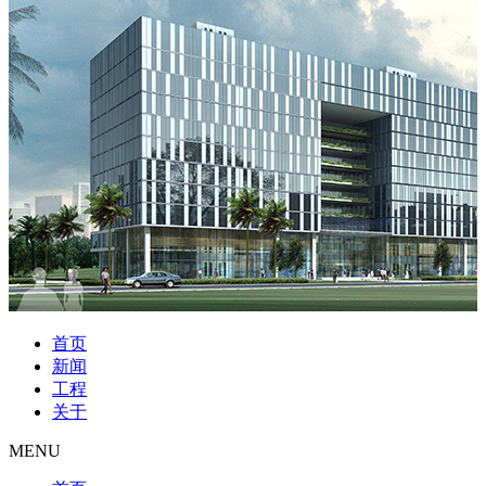
首页
新闻
工程
关于
MENU