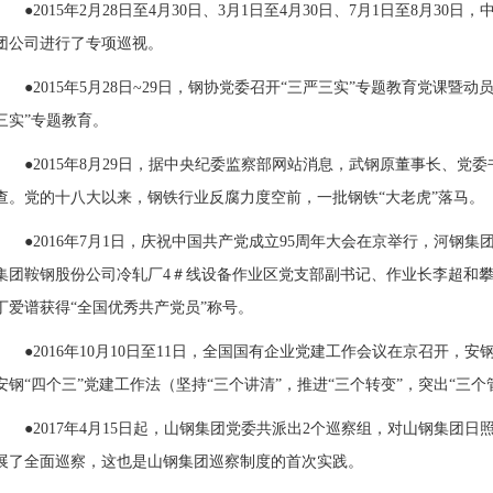
●2015年2月28日至4月30日、3月1日至4月30日、7月1日至8月
团公司进行了专项巡视。
●2015年5月28日~29日，钢协党委召开“三严三实”专题教育党课暨动
三实”专题教育。
●2015年8月29日，据中央纪委监察部网站消息，武钢原董事长、
查。党的十八大以来，钢铁行业反腐力度空前，一批钢铁“大老虎”落马。
●2016年7月1日，庆祝中国共产党成立95周年大会在京举行，河钢
集团鞍钢股份公司冷轧厂4＃线设备作业区党支部副书记、作业长李超和
丁爱谱获得“全国优秀共产党员”称号。
●2016年10月10日至11日，全国国有企业党建工作会议在京召开，
安
安钢“四个三”党建工作法（坚持“三个讲清”，推进“三个转变”，突出“三个
●2017年4月15日起，山钢集团党委共派出2个巡察组，对山钢集团
日
展了全面巡察，这也是山钢集团巡察制度的首次实践。