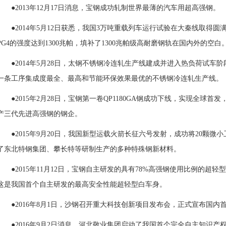
●2013年12月17日消息，宝钢成功轧制世界最薄的汽车用超高强钢。
●2014年5月12日获悉，我国3万吨重载列车运行试验在大秦线取得
PG4的强度达到1300兆帕，填补了1300兆帕级高耐磨钢轨在国内外的空白
●2014年5月28日，太钢
不锈钢
冷连轧生产线建成并进入
热负荷试车
阶
一条工序集成度最全、最高和节能环保效果最优的不锈钢冷连轧生产线。
●2015年2月28日，宝钢第一卷QP1180GA钢成功下线，实现全
产三代先进高强钢的钢企。
●2015年9月20日，我国新型运载火箭长征六号发射，成功将20颗
了东北特钢集团、攀长特等研制生产的多种特殊钢新材料。
●2015年11月12日，宝钢自主研发的具有78%高强钢使用比例的超轻型白车身
这是我国首个自主研发的最高安全性能超轻型白车身。
●2016年8月1日，
沙钢
召开重大科技创新项目发布会，正式宣布国内
●2016年9月2日消息，河北敬业集团启动了我国首个完全自主知识