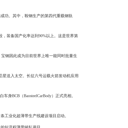
圆满成功。其中，鞍钢生产的第四代重载钢轨
。
段，装备国产化率达到90%以上。这是世界第
球首发，宝钢因此成为目前世界上唯一能同时批量生
微小卫星送入太空。长征六号运载火箭发动机应用
BCB（BaosteelCarBody）正式亮相。
首条工业化超薄带生产线建设项目启动。
产权的短流程薄带铸轧项目。