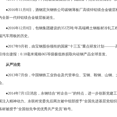
●2016年11月8日，
酒钢
宏兴钢铁公司碳钢薄板厂高镁锌
铝
镁合金镀层
内全新一代锌铝镁合金镀层板诞生。
●2016年12月8日，包钢集团建设的353万吨/年高端稀土钢板材冷
端汽车用板的历史。
●2017年9月初，由宝钢股份领衔的国家“十三五”重点研发计划—
目传出捷报：0.18毫米规格065等级极低铁损取向硅钢产品全球首发。
从严治党
●2013年7月份，中国钢铁工业协会及代管单位、宝钢、鞍钢、山钢
会。
●2014年7月1日消息，永钢结合“村企合一”的特点，进一步创新党
展注入精神动力。永联村党委先后两次被中组部授予“全国先进基层党组织
栋材被授予“全国创先争优优秀共产党员”称号。