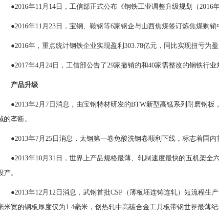
●2016年11月14日，工信部正式公布《钢铁工业调整升级规划（2016
●2016年11月23日，宝钢、
鞍钢
等6家钢企与山西
焦煤
签订炼焦煤购销
●2016年，重点统计钢铁企业实现盈利303.78亿元，同比实现扭亏为
●2017年4月24日，工信部公告了29家撤销的和40家需整改的钢铁行
产品升级
●2013年2月7日消息，由宝钢特材研发的BTW新型高锰系列耐磨钢
域的
垄断
。
●2013年7月25日消息，太钢第一卷免酸洗钢卷顺利下线，标志着
●2013年10月31日，世界上产品规格最薄、轧制速度最快的五机架全
投产。
●2013年12月12日消息，武钢首批CSP（薄
板坯
连铸连轧）短流程生产
毫米宽的钢板厚度仅为1.4毫米，创热轧中高碳合金工具板带钢世界最薄纪