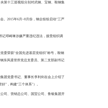
30日，中央第十三巡视组分别对武钢、宝钢、鞍钢集
员会。2015年6月~8月份，钢企纷纷启动“三严
党委书记邓崎琳涉嫌严重违纪违法，接受组织调
集团党委荣获“全国先进基层党组织”称号，鞍钢
攀钢
东风退管所党总支委员、第二支部副书记
钢
集团党委书记、董事长李利剑在会上介绍了
管好”，构建“三个体系”）。
照
公司、营销总公司、国贸公司、鲁银集团开