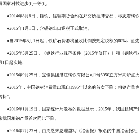
得国家科技进步奖一等奖。
●2014年8月8日，硅铁、锰硅期货合约在郑交所挂牌交易，标志着
●2015年1月1日，含硼钢
出口
退税
正式取消。
●自2015年5月1日起，铁矿石资源税征收比例按规定税额的80%计征
●2015年5月25日，《钢铁行业规范条件（2015年修订）》和《钢铁
月1日起实施。
●2015年9月25日，宝钢集团湛江钢铁有限公司1号5050立方米
高炉
点
●2015年，中国钢材
消费
量出现自1995年以来的首次下降；
粗钢
产量也
转折”。
●2016年1月19日，国家统计局发布的数据显示，2015年，我国粗钢产量
来我国粗钢产量首次同比下降。
●2016年7月23日，由周恩来总理题写《冶金报》报名的中国冶金报