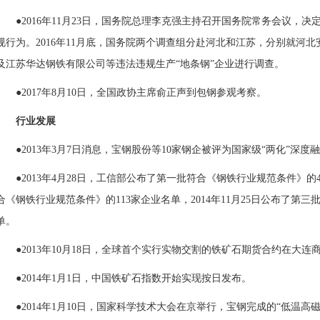
●2016年11月23日，国务院总理李克强主持召开国务院常务会议，
规行为。2016年11月底，国务院两个调查组分赴河北和江苏，分别就河
及江苏华达钢铁有限公司等违法违规生产“地条钢”企业进行调查。
●2017年8月10日，全国政协主席俞正声到
包钢
参观考察。
行业发展
●2013年3月7日消息，
宝钢
股份等10家钢企被评为国家级“两化”深度
●2013年4月28日，工信部公布了第一批符合《钢铁行业规范条件》的4
合《钢铁行业规范条件》的113家企业名单，2014年11月25日公布了第
单。
●2013年10月18日，全球首个实行实物交割的
铁矿石
期货
合约在大连
●2014年1月1日，中国铁矿石指数开始实现按日发布。
●2014年1月10日，国家科学技术大会在京举行，宝钢完成的“低温高