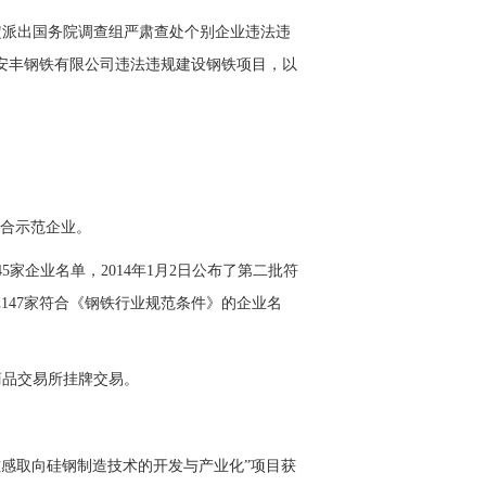
决定派出国务院调查组严肃查处个别企业违法违
北安丰钢铁有限公司违法违规建设钢铁项目，以
融合示范企业。
5家企业名单，2014年1月2日公布了第二批符
三批147家符合《钢铁行业规范条件》的企业名
商品交易所挂牌交易。
磁感取向
硅钢
制造技术的开发与产业化”项目获