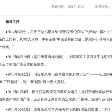
发布时间：
2017-10-20
浏览次数：
领导关怀
●2014年3月份，习近平总书记在给“郭明义爱心团队”的回信中指出
极向上向善，从‘赠人玫瑰、手有余香’中感受善的力量，以实际行动书写
一分光。”
●2016年6月19日（塞尔维亚当地时间），中国国家主席习近平视
开启了两国产能合作的新篇章。
●2017年6月22日，习近平总书记在考察
太钢
所属子公司———山西钢
扬“工匠精神”，为“中国制造”做出更大贡献。
●2016年1月4日，国务院总理李克强考察太钢并主持召开钢铁煤炭
强调要严控新增产能，应认真论证并合理确定未来3年钢铁、煤炭行业化
●2016年5月23日，国务院总理李克强考察了
武钢
(现宝武集团，下同