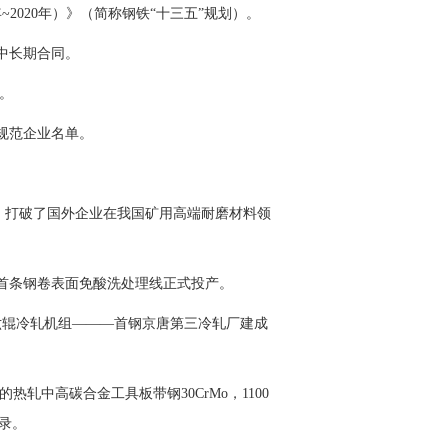
年~2020年）》（简称钢铁“十三五”规划）。
中长期合同。
盈。
业规范企业名单。
板，打破了国外企业在我国矿用高端耐磨材料领
国内首条钢卷表面免酸洗处理线正式投产。
六辊冷
轧机
组———
首钢
京唐第三冷轧厂建成
的热轧中高碳合金工具板
带钢
30CrMo，1100
录。