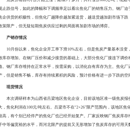
现止跌信号，如此的降幅和下调频率足以看出焦化厂的销售压力。钢厂迫
焦企供货的积极性，但焦化厂越降价越加紧送货，越送货越加剧市场下跌
政策限产，但无疑短期焦炭供应过剩的局面将加剧市场的博弈。
产销存情况
10月份以来，焦化企业开工率下滑10%左右，但是焦炭产量基本没
致库存增加。在钢厂压价和减少接货的基础上，大部分焦化厂接连下调价
格。钢厂库存维持在正常水平，按需采购，以消化自有库存为主。焦化厂还
产，但是销售不畅，库存有持续累积的风险，预计价格有进一步下跌的空
现货
情况
本次调研样本为山西省吕梁地区焦化企业，目前该地区准一级焦炭报价1
大，焦化利润在100元/吨左右。吕梁市不在“2+26”限产范围内，该地区
较高，有个别已经停产的焦化厂也已经开始复产。厂家反映钢厂焦炭库存维
于中等偏宽裕的水平，而河北限产的提前又无形增加了焦炭库存的可用天