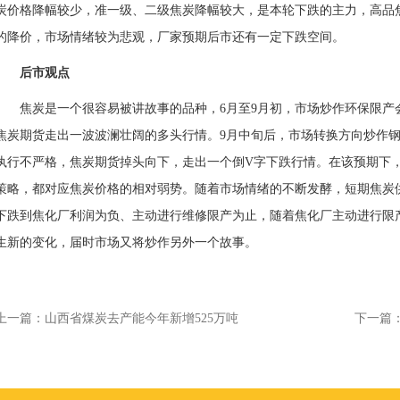
炭价格降幅较少，准一级、二级焦炭降幅较大，是本轮下跌的主力，高品
的降价，市场情绪较为悲观，厂家预期后市还有一定下跌空间。
后市观点
焦炭是一个很容易被讲故事的品种，6月至9月初，市场炒作环保限产
焦炭
期货
走出一波波澜壮阔的多头行情。9月中旬后，市场转换方向炒作
执行不严格，焦炭期货掉头向下，走出一个倒V字下跌行情。在该预期下
策略，都对应焦炭价格的相对弱势。随着市场情绪的不断发酵，短期焦炭
下跌到焦化厂利润为负、主动进行维修限产为止，随着焦化厂主动进行限
生新的变化，届时市场又将炒作另外一个故事。
上一篇：
山西省煤炭去产能今年新增525万吨
下一篇