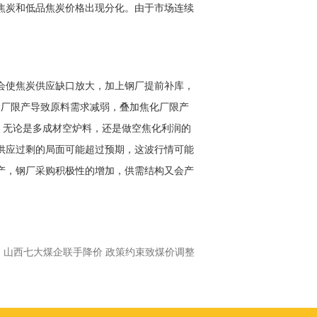
焦炭和低品焦炭价格出现分化。由于市场连续
会使焦炭供应缺口放大，加上钢厂提前补库，
钢厂限产导致原料需求减弱，叠加焦化厂限产
，无论是多成材空炉料，还是做空焦化利润的
供应过剩的局面可能超过预期，这波行情可能
产，钢厂采购积极性的增加，供需结构又会产
：
山西七大煤企联手降价 政策约束致煤价调整