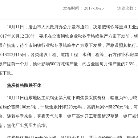
发布时间：
2017-10-25
浏览次数：
10月11日，唐山市人民政府办公厅发布通知，决定把钢铁等重点工业企业
2017年10月12日0时，要求在全市钢铁企业秋冬季错峰生产方案下发前
限产措施；待全市钢铁行业秋冬季错峰生产方案下发后，严格遵照其执行。通知
2018年3月15日，各类建设工程、道路工程、水利工程等土石方作业和
限产提前一个月，预计影响500万吨钢产量，约占全国每月钢产量的7.5%
压下跌。
焦炭价格跌跌不休
10月21日山东地区主流钢企第六轮下调焦炭采购价格，幅度为50元/吨，
采购价普降100元/吨，一级焦累计降220元/吨，高硫焦累计降270元/
价。随着冬季来临，雾霾天气加重，钢厂
高炉
开工受限情况蔓延，钢厂减
态，焦化厂出货压力倍增。
焦炭价格自6月份开始上涨，延续3个多月，共计涨价660元/吨，现