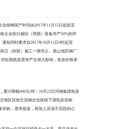
错峰限产时间由2017年11月15日提前至
，钢铁企业执行烧结（球团）装备停产50%的停
同时要求自2017年10月12日0时起至
房屋拆迁（拆除）施工一律停止。唐山地区钢厂
，对短期
焦炭
需求
产生很大影响，焦炭价格承
累计降幅400元/吨；10月23日河钢集团焦炭
吨，河北地区其他主流钢企也陆续下调焦炭采购
量采购，需求低迷，再加上买涨不买跌的心
如今不到一个月就已经跌去一大半，而且还未出