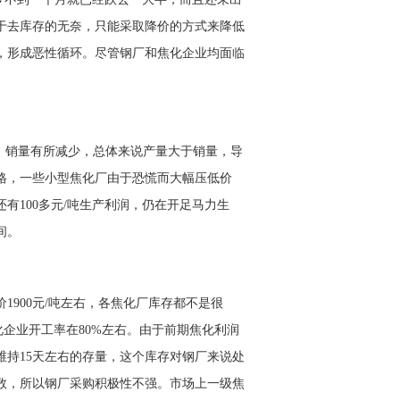
于去
库存
的无奈，只能采取降价的方式来降低
，形成恶性循环。尽管钢厂和焦化企业均面临
变，销量有所减少，总体来说产量大于销量，导
格，一些小型焦化厂由于恐慌而大幅压低价
有100多元/吨生产利润，仍在开足马力生
间。
900元/吨左右，各焦化厂库存都不是很
焦化企业开工率在80%左右。由于前期焦化利润
持15天左右的存量，这个库存对钢厂来说处
数，所以钢厂采购积极性不强。市场上一级焦