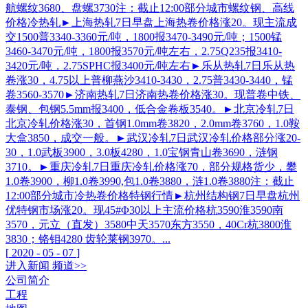
航螺纹3680、盘螺3730注：截止12:00部分城市螺纹钢、高线
价格冷热轧►上海热轧7日早盘上海热卷价格涨20。现主流成
交1500普3340-3360元/吨，1800报3470-3490元/吨；1500锰
3460-3470元/吨，1800报3570元/吨左右，2.75Q235报3410-
3420元/吨，2.75SPHC报3400元/吨左右►乐从热轧7日乐从热
卷涨30，4.75以上普柳燕沙3410-3430，2.75普3430-3440，锰
卷3560-3570►济南热轧7日济南热卷价格涨30。现普卷中铁、
泰钢、包钢5.5mm报3400，低合金卷板3540。►北京冷轧7日
北京冷轧价格涨30，首钢1.0mm卷3820，2.0mm卷3760，1.0鞍
大盒3850，成交一般。►武汉冷轧7日武汉冷轧价格部分涨20-
30，1.0武板3900，3.0板4280，1.0宝钢青山卷3690，涟钢
3710。►重庆冷轧7日重庆冷轧价格涨70，部分规格货少，攀
1.0卷3900，柳1.0卷3990,包1.0卷3880，涟1.0卷3880注：截止
12:00部分城市冷热卷价格特钢行情►杭州结构钢7日早盘杭州
优特钢市场涨20。现45#Φ30以上主流价格杭3590淮3590南
3570，元立（直发）3580中天3570东方3550，40Cr杭3800淮
3830；铬钼4280 齿轮莱钢3970。...
[
2020
-
05
-
07
]
进入
新闻
频道>>
公司简介
工程