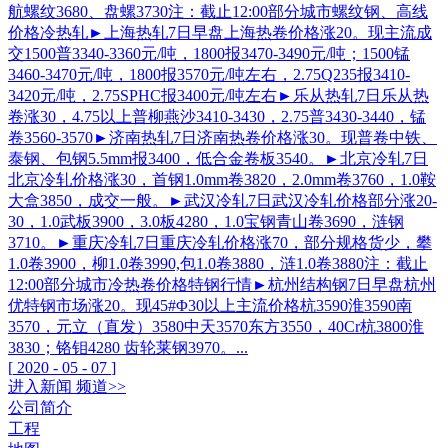
航螺纹3680、盘螺3730注：截止12:00部分城市螺纹钢、高线
价格冷热轧►上海热轧7日早盘上海热卷价格涨20。现主流成
交1500普3340-3360元/吨，1800报3470-3490元/吨；1500锰
3460-3470元/吨，1800报3570元/吨左右，2.75Q235报3410-
3420元/吨，2.75SPHC报3400元/吨左右►乐从热轧7日乐从热
卷涨30，4.75以上普柳燕沙3410-3430，2.75普3430-3440，锰
卷3560-3570►济南热轧7日济南热卷价格涨30。现普卷中铁、
泰钢、包钢5.5mm报3400，低合金卷板3540。►北京冷轧7日
北京冷轧价格涨30，首钢1.0mm卷3820，2.0mm卷3760，1.0鞍
大盒3850，成交一般。►武汉冷轧7日武汉冷轧价格部分涨20-
30，1.0武板3900，3.0板4280，1.0宝钢青山卷3690，涟钢
3710。►重庆冷轧7日重庆冷轧价格涨70，部分规格货少，攀
1.0卷3900，柳1.0卷3990,包1.0卷3880，涟1.0卷3880注：截止
12:00部分城市冷热卷价格特钢行情►杭州结构钢7日早盘杭州
优特钢市场涨20。现45#Φ30以上主流价格杭3590淮3590南
3570，元立（直发）3580中天3570东方3550，40Cr杭3800淮
3830；铬钼4280 齿轮莱钢3970。...
[
2020
-
05
-
07
]
进入
新闻
频道>>
公司简介
工程