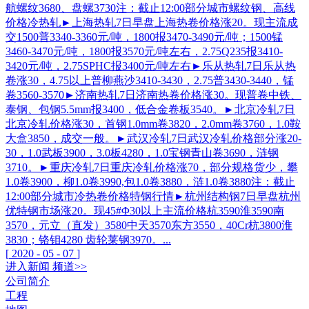
航螺纹3680、盘螺3730注：截止12:00部分城市螺纹钢、高线
价格冷热轧►上海热轧7日早盘上海热卷价格涨20。现主流成
交1500普3340-3360元/吨，1800报3470-3490元/吨；1500锰
3460-3470元/吨，1800报3570元/吨左右，2.75Q235报3410-
3420元/吨，2.75SPHC报3400元/吨左右►乐从热轧7日乐从热
卷涨30，4.75以上普柳燕沙3410-3430，2.75普3430-3440，锰
卷3560-3570►济南热轧7日济南热卷价格涨30。现普卷中铁、
泰钢、包钢5.5mm报3400，低合金卷板3540。►北京冷轧7日
北京冷轧价格涨30，首钢1.0mm卷3820，2.0mm卷3760，1.0鞍
大盒3850，成交一般。►武汉冷轧7日武汉冷轧价格部分涨20-
30，1.0武板3900，3.0板4280，1.0宝钢青山卷3690，涟钢
3710。►重庆冷轧7日重庆冷轧价格涨70，部分规格货少，攀
1.0卷3900，柳1.0卷3990,包1.0卷3880，涟1.0卷3880注：截止
12:00部分城市冷热卷价格特钢行情►杭州结构钢7日早盘杭州
优特钢市场涨20。现45#Φ30以上主流价格杭3590淮3590南
3570，元立（直发）3580中天3570东方3550，40Cr杭3800淮
3830；铬钼4280 齿轮莱钢3970。...
[
2020
-
05
-
07
]
进入
新闻
频道>>
公司简介
工程