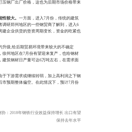
打压钢厂出厂价格，这也为后期市场价格带来
能性较大。
一方面，进入7月份，传统的建筑
者调研郑州地区的一些钢贸商了解到，进入6
房建企业供货的垫资周期变长，资金的吃紧也
的升级,给后期贸易环境带来较大的不确定
，徐州地区在7月份有望迎来复产，也给钢材
，建筑钢材日产量可达6万吨左右，在需求面
。
由于下游需求或继续转弱，加上高利润之下钢
后市预期整体偏空。在此情况下，预计7月份
钢协：2018年钢铁行业效益保持增长 出口有望
保持去年水平