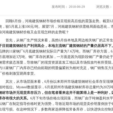
发布时间：
2018-06-29
浏览次数：
回顾6月份，河南建筑钢材市场价格呈现前高后低的震荡走势。截至6月2
吨，较5月底上涨100元/吨。展望7月，河南建筑钢材供需格局面临恶化
份河南建筑钢材价格又会呈现怎样的走势呢？
首先，从钢厂生产情况来看，虽然6月份本地及周边相关钢厂的正常
于目前建筑钢材生产利润高企，本地主流钢厂建筑钢材的产量仍居高不下
品牌的11家钢厂6月底建筑钢材实际日产量为7.6万吨。而钢厂库存方面，6月
月底增加近3万吨。钢厂库存的累加，一方面是因为现阶段钢厂产量仍处
钢需求疲态渐显，导致钢厂的现货资源直发工地以及市场投放均有所受阻
的11家钢厂厂内库存已经由前期的明显偏紧转为相对充足，钢厂销售压力
厂价格刺激贸易商拿货。
其次，从市场层面来看，6月份以来郑州市场建筑钢材社会库存呈现
相对低位。Mysteel数据显示，6月底郑州市场建筑钢材库存总量约为20万
钢材市场并无现货库存压力，但在笔者看来这并不能算得上是一种利好，
库存有很大的关系。
6月下旬市场价格出现回落，而钢厂由于吨钢盈利水
以钢厂在制定指导价格时更为强势，导致近期市场的现货卖价明显倒挂于
出现亏损。在这种情况下，多数商家选择降低常备库存，以快进快出控制