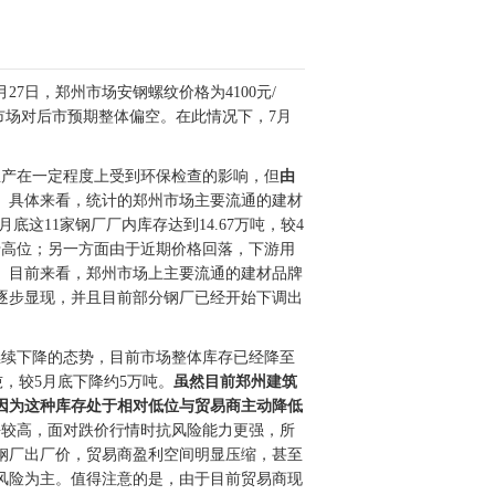
7日，郑州市场安钢螺纹价格为4100元/
，市场对后市预期整体偏空。在此情况下，7月
生产在一定程度上受到环保检查的影响，但
由
。
具体来看，统计的郑州市场主要流通的建材
底这11家钢厂厂内库存达到14.67万吨，较4
于高位；另一方面由于近期价格回落，下游用
。目前来看，郑州市场上主要流通的建材品牌
逐步显现，并且目前部分钢厂已经开始下调出
继续下降的态势，目前市场整体库存已经降至
吨，较5月底下降约5万吨。
虽然目前郑州建筑
因为这种库存处于相对低位与贸易商主动降低
平较高，面对跌价行情时抗风险能力更强，所
钢厂出厂价，贸易商盈利空间明显压缩，甚至
风险为主。值得注意的是，由于目前贸易商现