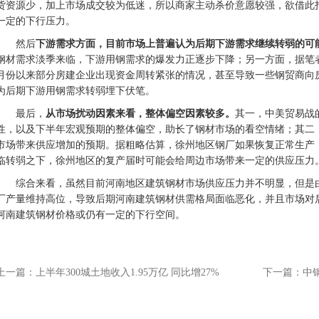
货资源少，加上市场成交较为低迷，所以商家主动杀价意愿较强，欲借此
一定的下行压力。
然后
下游需求方面，目前市场上普遍认为后期下游需求继续转弱的可
钢材需求淡季来临，下游用钢需求的爆发力正逐步下降；另一方面，据笔
月份以来部分房建企业出现资金周转紧张的情况，甚至导致一些钢贸商向
为后期下游用钢需求转弱埋下伏笔。
最后，
从市场扰动因素来看，整体偏空因素较多。
其一，中美贸易战
性，以及下半年宏观预期的整体偏空，助长了钢材市场的看空情绪；其二
市场带来供应增加的预期。据粗略估算，徐州地区钢厂如果恢复正常生产
临转弱之下，徐州地区的复产届时可能会给周边市场带来一定的供应压力
综合来看，虽然目前河南地区建筑钢材市场供应压力并不明显，但是
厂产量维持高位，导致后期河南建筑钢材供需格局面临恶化，并且市场对
河南建筑钢材价格或仍有一定的下行空间。
上一篇：
上半年300城土地收入1.95万亿 同比增27%
下一篇：
中