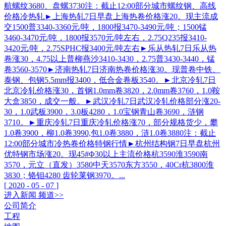
航螺纹3680、盘螺3730注：截止12:00部分城市螺纹钢、高线
价格冷热轧►上海热轧7日早盘上海热卷价格涨20。现主流成
交1500普3340-3360元/吨，1800报3470-3490元/吨；1500锰
3460-3470元/吨，1800报3570元/吨左右，2.75Q235报3410-
3420元/吨，2.75SPHC报3400元/吨左右►乐从热轧7日乐从热
卷涨30，4.75以上普柳燕沙3410-3430，2.75普3430-3440，锰
卷3560-3570►济南热轧7日济南热卷价格涨30。现普卷中铁、
泰钢、包钢5.5mm报3400，低合金卷板3540。►北京冷轧7日
北京冷轧价格涨30，首钢1.0mm卷3820，2.0mm卷3760，1.0鞍
大盒3850，成交一般。►武汉冷轧7日武汉冷轧价格部分涨20-
30，1.0武板3900，3.0板4280，1.0宝钢青山卷3690，涟钢
3710。►重庆冷轧7日重庆冷轧价格涨70，部分规格货少，攀
1.0卷3900，柳1.0卷3990,包1.0卷3880，涟1.0卷3880注：截止
12:00部分城市冷热卷价格特钢行情►杭州结构钢7日早盘杭州
优特钢市场涨20。现45#Φ30以上主流价格杭3590淮3590南
3570，元立（直发）3580中天3570东方3550，40Cr杭3800淮
3830；铬钼4280 齿轮莱钢3970。...
[
2020
-
05
-
07
]
进入
新闻
频道>>
公司简介
工程