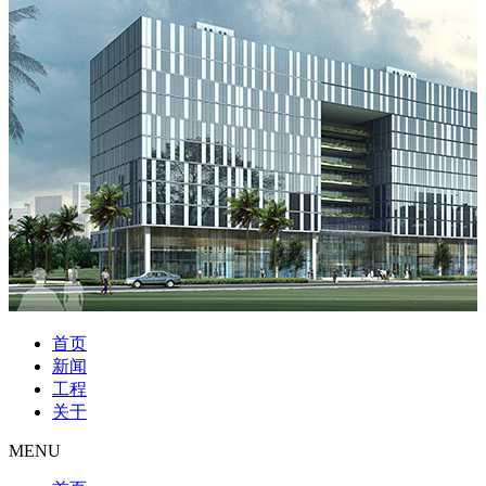
首页
新闻
工程
关于
MENU