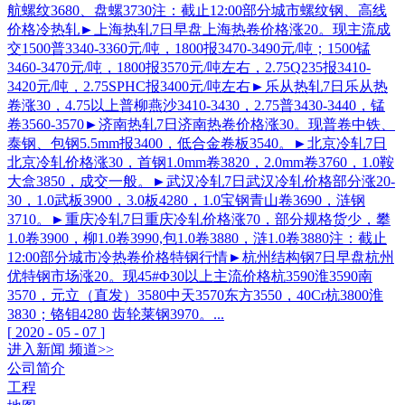
航螺纹3680、盘螺3730注：截止12:00部分城市螺纹钢、高线
价格冷热轧►上海热轧7日早盘上海热卷价格涨20。现主流成
交1500普3340-3360元/吨，1800报3470-3490元/吨；1500锰
3460-3470元/吨，1800报3570元/吨左右，2.75Q235报3410-
3420元/吨，2.75SPHC报3400元/吨左右►乐从热轧7日乐从热
卷涨30，4.75以上普柳燕沙3410-3430，2.75普3430-3440，锰
卷3560-3570►济南热轧7日济南热卷价格涨30。现普卷中铁、
泰钢、包钢5.5mm报3400，低合金卷板3540。►北京冷轧7日
北京冷轧价格涨30，首钢1.0mm卷3820，2.0mm卷3760，1.0鞍
大盒3850，成交一般。►武汉冷轧7日武汉冷轧价格部分涨20-
30，1.0武板3900，3.0板4280，1.0宝钢青山卷3690，涟钢
3710。►重庆冷轧7日重庆冷轧价格涨70，部分规格货少，攀
1.0卷3900，柳1.0卷3990,包1.0卷3880，涟1.0卷3880注：截止
12:00部分城市冷热卷价格特钢行情►杭州结构钢7日早盘杭州
优特钢市场涨20。现45#Φ30以上主流价格杭3590淮3590南
3570，元立（直发）3580中天3570东方3550，40Cr杭3800淮
3830；铬钼4280 齿轮莱钢3970。...
[
2020
-
05
-
07
]
进入
新闻
频道>>
公司简介
工程