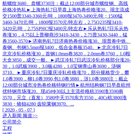
航螺纹3680、盘螺3730注：截止12:00部分城市螺纹钢、高线
价格冷热轧►上海热轧7日早盘上海热卷价格涨20。现主流成
交1500普3340-3360元/吨，1800报3470-3490元/吨；1500锰
3460-3470元/吨，1800报3570元/吨左右，2.75Q235报3410-
3420元/吨，2.75SPHC报3400元/吨左右►乐从热轧7日乐从热
卷涨30，4.75以上普柳燕沙3410-3430，2.75普3430-3440，锰
卷3560-3570►济南热轧7日济南热卷价格涨30。现普卷中铁、
泰钢、包钢5.5mm报3400，低合金卷板3540。►北京冷轧7日
北京冷轧价格涨30，首钢1.0mm卷3820，2.0mm卷3760，1.0鞍
大盒3850，成交一般。►武汉冷轧7日武汉冷轧价格部分涨20-
30，1.0武板3900，3.0板4280，1.0宝钢青山卷3690，涟钢
3710。►重庆冷轧7日重庆冷轧价格涨70，部分规格货少，攀
1.0卷3900，柳1.0卷3990,包1.0卷3880，涟1.0卷3880注：截止
12:00部分城市冷热卷价格特钢行情►杭州结构钢7日早盘杭州
优特钢市场涨20。现45#Φ30以上主流价格杭3590淮3590南
3570，元立（直发）3580中天3570东方3550，40Cr杭3800淮
3830；铬钼4280 齿轮莱钢3970。...
[
2020
-
05
-
07
]
进入
新闻
频道>>
公司简介
工程