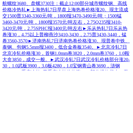
航螺纹3680、盘螺3730注：截止12:00部分城市螺纹钢、高线
价格冷热轧►上海热轧7日早盘上海热卷价格涨20。现主流成
交1500普3340-3360元/吨，1800报3470-3490元/吨；1500锰
3460-3470元/吨，1800报3570元/吨左右，2.75Q235报3410-
3420元/吨，2.75SPHC报3400元/吨左右►乐从热轧7日乐从热
卷涨30，4.75以上普柳燕沙3410-3430，2.75普3430-3440，锰
卷3560-3570►济南热轧7日济南热卷价格涨30。现普卷中铁、
泰钢、包钢5.5mm报3400，低合金卷板3540。►北京冷轧7日
北京冷轧价格涨30，首钢1.0mm卷3820，2.0mm卷3760，1.0鞍
大盒3850，成交一般。►武汉冷轧7日武汉冷轧价格部分涨20-
30，1.0武板3900，3.0板4280，1.0宝钢青山卷3690，涟钢
3710。►重庆冷轧7日重庆冷轧价格涨70，部分规格货少，攀
1.0卷3900，柳1.0卷3990,包1.0卷3880，涟1.0卷3880注：截止
12:00部分城市冷热卷价格特钢行情►杭州结构钢7日早盘杭州
优特钢市场涨20。现45#Φ30以上主流价格杭3590淮3590南
3570，元立（直发）3580中天3570东方3550，40Cr杭3800淮
3830；铬钼4280 齿轮莱钢3970。...
[
2020
-
05
-
07
]
进入
新闻
频道>>
公司简介
工程