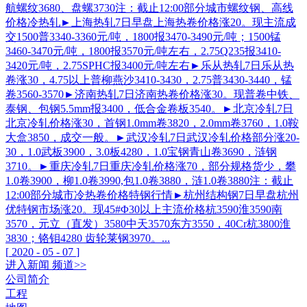
航螺纹3680、盘螺3730注：截止12:00部分城市螺纹钢、高线
价格冷热轧►上海热轧7日早盘上海热卷价格涨20。现主流成
交1500普3340-3360元/吨，1800报3470-3490元/吨；1500锰
3460-3470元/吨，1800报3570元/吨左右，2.75Q235报3410-
3420元/吨，2.75SPHC报3400元/吨左右►乐从热轧7日乐从热
卷涨30，4.75以上普柳燕沙3410-3430，2.75普3430-3440，锰
卷3560-3570►济南热轧7日济南热卷价格涨30。现普卷中铁、
泰钢、包钢5.5mm报3400，低合金卷板3540。►北京冷轧7日
北京冷轧价格涨30，首钢1.0mm卷3820，2.0mm卷3760，1.0鞍
大盒3850，成交一般。►武汉冷轧7日武汉冷轧价格部分涨20-
30，1.0武板3900，3.0板4280，1.0宝钢青山卷3690，涟钢
3710。►重庆冷轧7日重庆冷轧价格涨70，部分规格货少，攀
1.0卷3900，柳1.0卷3990,包1.0卷3880，涟1.0卷3880注：截止
12:00部分城市冷热卷价格特钢行情►杭州结构钢7日早盘杭州
优特钢市场涨20。现45#Φ30以上主流价格杭3590淮3590南
3570，元立（直发）3580中天3570东方3550，40Cr杭3800淮
3830；铬钼4280 齿轮莱钢3970。...
[
2020
-
05
-
07
]
进入
新闻
频道>>
公司简介
工程