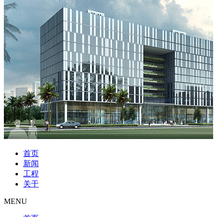
首页
新闻
工程
关于
MENU