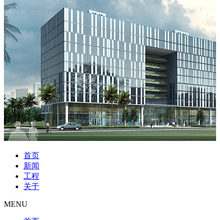
首页
新闻
工程
关于
MENU