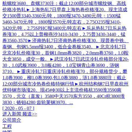
航螺纹3680、盘螺3730注：截止12:00部分城市螺纹钢、高线
价格冷热轧►上海热轧7日早盘上海热卷价格涨20。现主流成
交1500普3340-3360元/吨，1800报3470-3490元/吨；1500锰
3460-3470元/吨，1800报3570元/吨左右，2.75Q235报3410-
3420元/吨，2.75SPHC报3400元/吨左右►乐从热轧7日乐从热
卷涨30，4.75以上普柳燕沙3410-3430，2.75普3430-3440，锰
卷3560-3570►济南热轧7日济南热卷价格涨30。现普卷中铁、
泰钢、包钢5.5mm报3400，低合金卷板3540。►北京冷轧7日
北京冷轧价格涨30，首钢1.0mm卷3820，2.0mm卷3760，1.0鞍
大盒3850，成交一般。►武汉冷轧7日武汉冷轧价格部分涨20-
30，1.0武板3900，3.0板4280，1.0宝钢青山卷3690，涟钢
3710。►重庆冷轧7日重庆冷轧价格涨70，部分规格货少，攀
1.0卷3900，柳1.0卷3990,包1.0卷3880，涟1.0卷3880注：截止
12:00部分城市冷热卷价格特钢行情►杭州结构钢7日早盘杭州
优特钢市场涨20。现45#Φ30以上主流价格杭3590淮3590南
3570，元立（直发）3580中天3570东方3550，40Cr杭3800淮
3830；铬钼4280 齿轮莱钢3970。...
[
2020
-
05
-
07
]
进入
新闻
频道>>
公司简介
工程