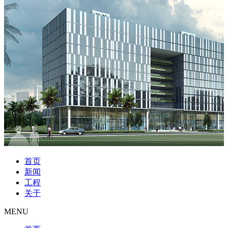
首页
新闻
工程
关于
MENU