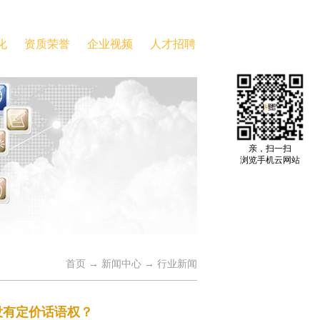
化
资质荣誉
企业视频
人才招聘
亲，扫一扫
浏览手机云网站
首页
→
新闻中心
→
行业新闻
没有定价话语权？