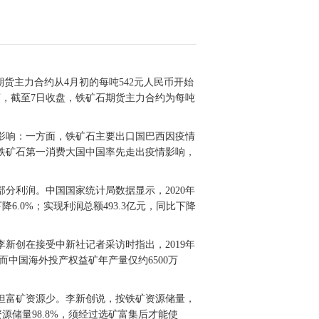
期货主力合约从4月初的每吨542元人民币开始
，截至7日收盘，铁矿石期货主力合约为每吨
影响：一方面，铁矿石主要出口国巴西因疫情
铁矿石第一消费大国中国率先走出疫情影响，
分利润。中国国家统计局数据显示，2020年
降6.0%；实现利润总额493.3亿元，同比下降
新创在接受中新社记者采访时指出，2019年
而中国海外投产权益矿年产量仅约6500万
但富矿资源少。李新创说，按铁矿资源储量，
源储量98.8%，须经过选矿富集后才能使