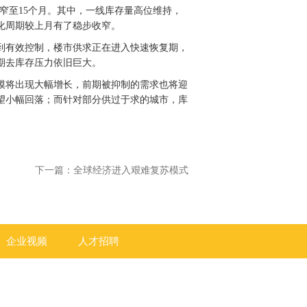
窄至15个月。其中，一线库存量高位维持，
化周期较上月有了稳步收窄。
到有效控制，楼市供求正在进入快速恢复期，
期去库存压力依旧巨大。
模将出现大幅增长，前期被抑制的需求也将迎
望小幅回落；而针对部分供过于求的城市，库
下一篇：
全球经济进入艰难复苏模式
企业视频
人才招聘