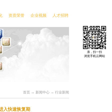
化
资质荣誉
企业视频
人才招聘
亲，扫一扫
浏览手机云网站
首页
→
新闻中心
→
行业新闻
进入快速恢复期