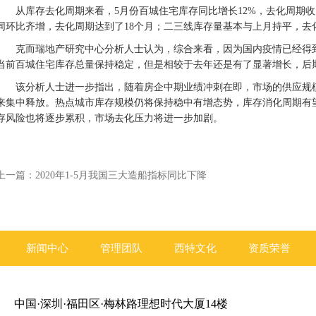
从库存去化周期来看，5月份百城住宅库存同比增长12%，去化周期收
同环比齐增，去化周期达到了18个月；二三线库存量基本与上月持平，去
克而瑞地产研究中心分析人士认为，综合来看，因为国内疫情已经得
当前百城住宅库存总量保持稳定，但是相较于去年还是有了显著增长，后
该分析人士进一步指出，随着房企中期业绩冲刺在即，市场的供应规
来集中释放。热点城市库存规模仍将保持稳中有增态势，库存消化周期有
存风险也将逐步累积，市场去化压力将进一步加剧。
上一篇：
2020年1-5月我国三大造船指标同比下降
新闻中心
管理团队
西特文化
资质荣誉
中国·深圳·福田区·梅林路理想时代大厦14楼