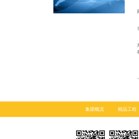
集团概况
精品工程