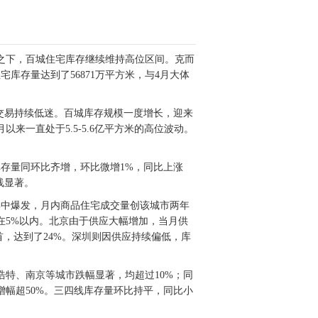
之下，百城住宅库存继续维持高位区间。克而
库存量达到了56871万平方米，与4月大体
，交易持续低迷。百城库存规模一度增长，迎来
以来一直处于5.5-5.6亿平方米的高位波动。
。
存量同环比齐增，环比微增1%，同比上涨
线显著。
集中爆发，月内商品住宅成交量创该城市两年
在5%以内。北京由于供应大幅增加，当月供
首，达到了24%。深圳则因供应持续偏低，库
特、南京等城市跌幅显著，均超过10%；同
幅超50%。三四线库存量环比持平，同比小