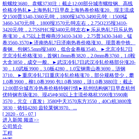
航螺纹3680、盘螺3730注：截止12:00部分城市螺纹钢、高线
价格冷热轧►上海热轧7日早盘上海热卷价格涨20。现主流成
交1500普3340-3360元/吨，1800报3470-3490元/吨；1500锰
3460-3470元/吨，1800报3570元/吨左右，2.75Q235报3410-
3420元/吨，2.75SPHC报3400元/吨左右►乐从热轧7日乐从热
卷涨30，4.75以上普柳燕沙3410-3430，2.75普3430-3440，锰
卷3560-3570►济南热轧7日济南热卷价格涨30。现普卷中铁、
泰钢、包钢5.5mm报3400，低合金卷板3540。►北京冷轧7日
北京冷轧价格涨30，首钢1.0mm卷3820，2.0mm卷3760，1.0鞍
大盒3850，成交一般。►武汉冷轧7日武汉冷轧价格部分涨20-
30，1.0武板3900，3.0板4280，1.0宝钢青山卷3690，涟钢
3710。►重庆冷轧7日重庆冷轧价格涨70，部分规格货少，攀
1.0卷3900，柳1.0卷3990,包1.0卷3880，涟1.0卷3880注：截止
12:00部分城市冷热卷价格特钢行情►杭州结构钢7日早盘杭州
优特钢市场涨20。现45#Φ30以上主流价格杭3590淮3590南
3570，元立（直发）3580中天3570东方3550，40Cr杭3800淮
3830；铬钼4280 齿轮莱钢3970。...
[
2020
-
05
-
07
]
进入
新闻
频道>>
公司简介
工程