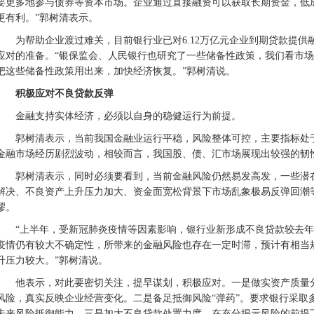
要更多地参与债券等资本市场。企业通过直接融资可以获取长期资金，低
更有利。”郭树清表示。
为帮助企业渡过难关，目前银行业已对6.12万亿元企业到期贷款提
应对的准备。“银保监会、人民银行也研究了一些储备性政策，我们看市
把这些储备性政策用出来，加快经济恢复。”郭树清说。
积极应对不良贷款反弹
金融支持实体经济，必须以自身的稳健运行为前提。
郭树清表示，当前我国金融业运行平稳，风险整体可控，主要指标处
金融市场经历剧烈波动，相较而言，我国股、债、汇市场展现出较强的韧
郭树清表示，同时必须要看到，当前金融风险仍然易发高发，一些潜
解决、不良资产上升压力加大、资金面宽松背景下市场乱象极易反弹回潮
缪。
“上半年，受新冠肺炎疫情等因素影响，银行业新形成不良贷款较去
疫情仍有较大不确定性，所带来的金融风险也存在一定时滞，预计有相当
升压力较大。”郭树清说。
他表示，对此要密切关注，提早谋划，积极应对。一是做实资产质量
风险，真实反映企业经营变化。二是备足抵御风险“弹药”。要求银行采取
未来风险抵御能力。三是加大不良贷款处置力度。在充分揭示风险的前提