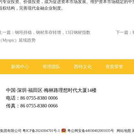
的专业投资、价值投资，成为促进资本市场发展、维护资本市场稳定的中
股权结构，完善现代金融企业制度。
上一篇：
钢坯持稳，钢材库存转增，13日钢材指数
下一篇：
（Myspic）延续跌势
新闻中心
管理团队
西特文化
资质荣誉
中国·深圳·福田区·梅林路理想时代大厦14楼
电话：86 0755-8380 0006
传真：86 0755-8380 0066
圳市西特集团有限公司
粤ICP备2024304701号-1
粤公网安备44030402001035号
网站地图