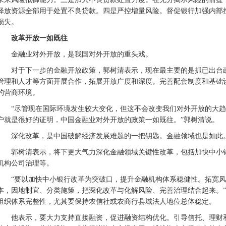
释放资源全部用于处置不良贷款。四是严控增量风险。督促银行加强内部控
损失。
改革开放一如既往
金融业对外开放，是我国对外开放的重头戏。
对于下一步的金融开放政策，郭树清表示，现在最主要的是抓已出台
管理和人才等方面开展合作，拓展开放广度和深度。完善配套制度和基础
的营商环境。
“尽管现在国际环境发生较大变化，但这不会改变我们对外开放的大
户就是很好的证明，中国金融业对外开放的政策一如既往。”郭树清说。
深化改革，是中国破解经济发展难题的一把钥匙。金融领域也是如此
郭树清表示，将下更大气力深化金融领域关键性改革，包括加快中小
机构公司治理等。
“要以加快中小银行改革为突破口，提升金融机构体系稳健性。拓宽
本，因地制宜、分类施策，把深化改革与化解风险、完善治理结合起来。
组织体系完整性，尤其要保持农信社或农商行县域法人地位总体稳定。
他表示，要大力支持直接融资，促进融资结构优化。引导信托、理财