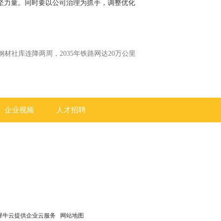
坚力量。同时要以公司治理为抓手，调整优化
钢材社库连降两周，2035年铁路网达20万公里
企业视频
人才招聘
犀牛云提供企业云服务
网站地图