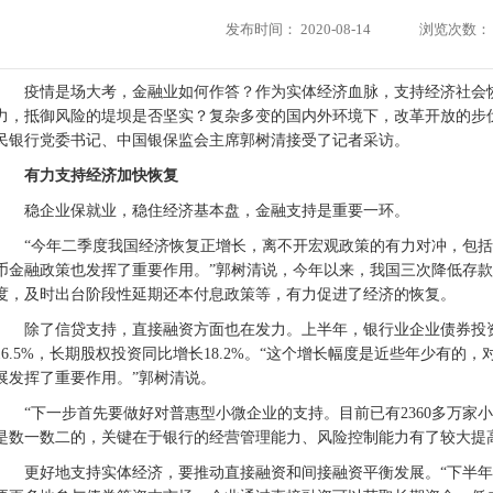
发布时间：
2020-08-14
浏览次数：
疫情是场大考，金融业如何作答？作为实体经济血脉，支持经济社会
力，抵御风险的堤坝是否坚实？复杂多变的国内外环境下，改革开放的步
民银行党委书记、中国银保监会主席郭树清接受了记者采访。
有力支持经济加快恢复
稳企业保就业，稳住经济基本盘，金融支持是重要一环。
“今年二季度我国经济恢复正增长，离不开宏观政策的有力对冲，包
币金融政策也发挥了重要作用。”郭树清说，今年以来，我国三次降低存款
度，及时出台阶段性延期还本付息政策等，有力促进了经济的恢复。
除了信贷支持，直接融资方面也在发力。上半年，银行业企业债券投资
16.5%，长期股权投资同比增长18.2%。“这个增长幅度是近些年少有
展发挥了重要作用。”郭树清说。
“下一步首先要做好对普惠型小微企业的支持。目前已有2360多万家
是数一数二的，关键在于银行的经营管理能力、风险控制能力有了较大提
更好地支持实体经济，要推动直接融资和间接融资平衡发展。“下半