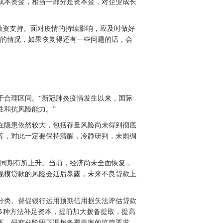
成本资金，相当一部分是资本金，对企业成长
供融资支持。面对疫情的持续影响，应及时做好
场的情况，如果恢复得还有一些问题的话，会
于合理区间。“新冠肺炎疫情发生以来，国际
性和抗风险能力。”
在隐患依然较大，包括存量风险尚未得到彻底
等，对此一定要保持清醒，冷静研判，未雨绸
年同期有所上升。当前，经济尚未全面恢复，
规模贷款的风险会延后暴露，未来不良贷款上
分类。督促银行运用预期信用损失法评估贷款
多种方法补足资本，提前加大拨备提取，提高
下，研究分阶段下调拨备覆盖率的监管要求，