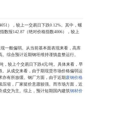
数4051），较上一交易日下跌0.12%。其中，螺
指数报142.87（绝对价格指数4006），较上
成交表现一般偏弱。从当前基本面表现来看，高库
高。综合预计近期钢坯维持谨慎盘整运行。
/吨，较上个交易日下跌4元/吨。具体来看，早
跌。从成交来看，由于期现货市场价格偏弱运
求亦有所放缓。钢厂方面，由于近期
废钢价格
续压缩，厂家挺价意愿较强。而市场方面，近
价成交为主。综上，预计短期国内建筑
钢材价