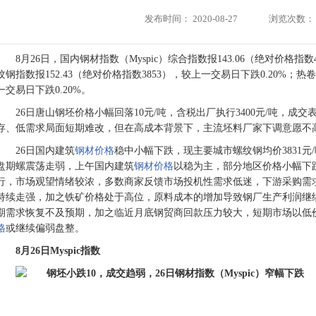
发布时间：
2020-08-27
浏览次数：
8月26日，国内钢材指数（Myspic）综合指数报143.06（绝对价格指
纹钢指数报152.43（绝对价格指数3853），较上一交易日下跌0.20%；热卷
一交易日下跌0.20%。
26日唐山钢坯价格小幅回落10元/吨，含税出厂执行3400元/吨，
存、低需求局面短期难改，但在高成本背景下，主流坯料厂家下调意愿不
26日国内建筑
钢材价格
稳中小幅下跌，现主要城市螺纹钢均价3831元
盘期螺震荡走弱，上午国内建筑
钢材价格
以稳为主，部分地区价格小幅下
行，市场观望情绪较浓，多数商家反馈市场投机性需求低迷，下游采购需
持续走强，加之铁矿价格处于高位，原料成本的增加导致钢厂生产利润继
期需求恢复不及预期，加之临近月底钢贸商回款压力较大，短期市场以低
格
或继续偏弱盘整。
8
月
26
日Myspic指数