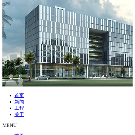
首页
新闻
工程
关于
MENU