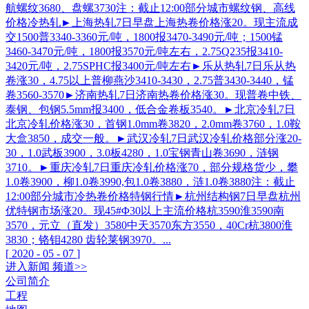
航螺纹3680、盘螺3730注：截止12:00部分城市螺纹钢、高线
价格冷热轧►上海热轧7日早盘上海热卷价格涨20。现主流成
交1500普3340-3360元/吨，1800报3470-3490元/吨；1500锰
3460-3470元/吨，1800报3570元/吨左右，2.75Q235报3410-
3420元/吨，2.75SPHC报3400元/吨左右►乐从热轧7日乐从热
卷涨30，4.75以上普柳燕沙3410-3430，2.75普3430-3440，锰
卷3560-3570►济南热轧7日济南热卷价格涨30。现普卷中铁、
泰钢、包钢5.5mm报3400，低合金卷板3540。►北京冷轧7日
北京冷轧价格涨30，首钢1.0mm卷3820，2.0mm卷3760，1.0鞍
大盒3850，成交一般。►武汉冷轧7日武汉冷轧价格部分涨20-
30，1.0武板3900，3.0板4280，1.0宝钢青山卷3690，涟钢
3710。►重庆冷轧7日重庆冷轧价格涨70，部分规格货少，攀
1.0卷3900，柳1.0卷3990,包1.0卷3880，涟1.0卷3880注：截止
12:00部分城市冷热卷价格特钢行情►杭州结构钢7日早盘杭州
优特钢市场涨20。现45#Φ30以上主流价格杭3590淮3590南
3570，元立（直发）3580中天3570东方3550，40Cr杭3800淮
3830；铬钼4280 齿轮莱钢3970。...
[
2020
-
05
-
07
]
进入
新闻
频道>>
公司简介
工程