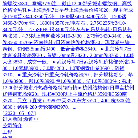
航螺纹3680、盘螺3730注：截止12:00部分城市螺纹钢、高线
价格冷热轧►上海热轧7日早盘上海热卷价格涨20。现主流成
交1500普3340-3360元/吨，1800报3470-3490元/吨；1500锰
3460-3470元/吨，1800报3570元/吨左右，2.75Q235报3410-
3420元/吨，2.75SPHC报3400元/吨左右►乐从热轧7日乐从热
卷涨30，4.75以上普柳燕沙3410-3430，2.75普3430-3440，锰
卷3560-3570►济南热轧7日济南热卷价格涨30。现普卷中铁、
泰钢、包钢5.5mm报3400，低合金卷板3540。►北京冷轧7日
北京冷轧价格涨30，首钢1.0mm卷3820，2.0mm卷3760，1.0鞍
大盒3850，成交一般。►武汉冷轧7日武汉冷轧价格部分涨20-
30，1.0武板3900，3.0板4280，1.0宝钢青山卷3690，涟钢
3710。►重庆冷轧7日重庆冷轧价格涨70，部分规格货少，攀
1.0卷3900，柳1.0卷3990,包1.0卷3880，涟1.0卷3880注：截止
12:00部分城市冷热卷价格特钢行情►杭州结构钢7日早盘杭州
优特钢市场涨20。现45#Φ30以上主流价格杭3590淮3590南
3570，元立（直发）3580中天3570东方3550，40Cr杭3800淮
3830；铬钼4280 齿轮莱钢3970。...
[
2020
-
05
-
07
]
进入
新闻
频道>>
公司简介
工程