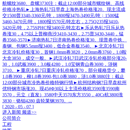
航螺纹3680、盘螺3730注：截止12:00部分城市螺纹钢、高线
价格冷热轧►上海热轧7日早盘上海热卷价格涨20。现主流成
交1500普3340-3360元/吨，1800报3470-3490元/吨；1500锰
3460-3470元/吨，1800报3570元/吨左右，2.75Q235报3410-
3420元/吨，2.75SPHC报3400元/吨左右►乐从热轧7日乐从热
卷涨30，4.75以上普柳燕沙3410-3430，2.75普3430-3440，锰
卷3560-3570►济南热轧7日济南热卷价格涨30。现普卷中铁、
泰钢、包钢5.5mm报3400，低合金卷板3540。►北京冷轧7日
北京冷轧价格涨30，首钢1.0mm卷3820，2.0mm卷3760，1.0鞍
大盒3850，成交一般。►武汉冷轧7日武汉冷轧价格部分涨20-
30，1.0武板3900，3.0板4280，1.0宝钢青山卷3690，涟钢
3710。►重庆冷轧7日重庆冷轧价格涨70，部分规格货少，攀
1.0卷3900，柳1.0卷3990,包1.0卷3880，涟1.0卷3880注：截止
12:00部分城市冷热卷价格特钢行情►杭州结构钢7日早盘杭州
优特钢市场涨20。现45#Φ30以上主流价格杭3590淮3590南
3570，元立（直发）3580中天3570东方3550，40Cr杭3800淮
3830；铬钼4280 齿轮莱钢3970。...
[
2020
-
05
-
07
]
进入
新闻
频道>>
公司简介
工程