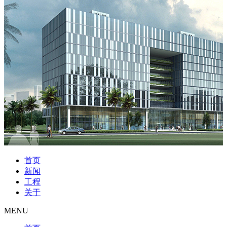
首页
新闻
工程
关于
MENU