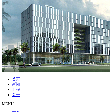
首页
新闻
工程
关于
MENU