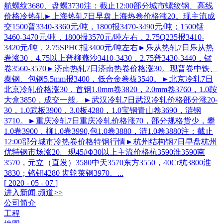
航螺纹3680、盘螺3730注：截止12:00部分城市螺纹钢、高线
价格冷热轧►上海热轧7日早盘上海热卷价格涨20。现主流成
交1500普3340-3360元/吨，1800报3470-3490元/吨；1500锰
3460-3470元/吨，1800报3570元/吨左右，2.75Q235报3410-
3420元/吨，2.75SPHC报3400元/吨左右►乐从热轧7日乐从热
卷涨30，4.75以上普柳燕沙3410-3430，2.75普3430-3440，锰
卷3560-3570►济南热轧7日济南热卷价格涨30。现普卷中铁、
泰钢、包钢5.5mm报3400，低合金卷板3540。►北京冷轧7日
北京冷轧价格涨30，首钢1.0mm卷3820，2.0mm卷3760，1.0鞍
大盒3850，成交一般。►武汉冷轧7日武汉冷轧价格部分涨20-
30，1.0武板3900，3.0板4280，1.0宝钢青山卷3690，涟钢
3710。►重庆冷轧7日重庆冷轧价格涨70，部分规格货少，攀
1.0卷3900，柳1.0卷3990,包1.0卷3880，涟1.0卷3880注：截止
12:00部分城市冷热卷价格特钢行情►杭州结构钢7日早盘杭州
优特钢市场涨20。现45#Φ30以上主流价格杭3590淮3590南
3570，元立（直发）3580中天3570东方3550，40Cr杭3800淮
3830；铬钼4280 齿轮莱钢3970。...
[
2020
-
05
-
07
]
进入
新闻
频道>>
公司简介
工程