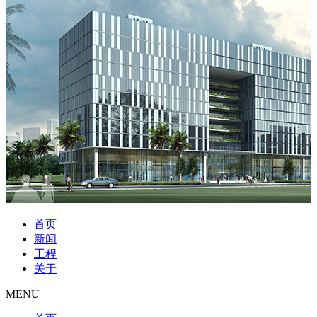
首页
新闻
工程
关于
MENU