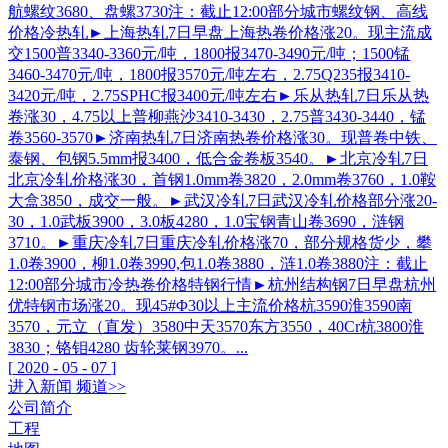
航螺纹3680、盘螺3730注：截止12:00部分城市螺纹钢、高线
价格冷热轧►上海热轧7日早盘上海热卷价格涨20。现主流成
交1500普3340-3360元/吨，1800报3470-3490元/吨；1500锰
3460-3470元/吨，1800报3570元/吨左右，2.75Q235报3410-
3420元/吨，2.75SPHC报3400元/吨左右►乐从热轧7日乐从热
卷涨30，4.75以上普柳燕沙3410-3430，2.75普3430-3440，锰
卷3560-3570►济南热轧7日济南热卷价格涨30。现普卷中铁、
泰钢、包钢5.5mm报3400，低合金卷板3540。►北京冷轧7日
北京冷轧价格涨30，首钢1.0mm卷3820，2.0mm卷3760，1.0鞍
大盒3850，成交一般。►武汉冷轧7日武汉冷轧价格部分涨20-
30，1.0武板3900，3.0板4280，1.0宝钢青山卷3690，涟钢
3710。►重庆冷轧7日重庆冷轧价格涨70，部分规格货少，攀
1.0卷3900，柳1.0卷3990,包1.0卷3880，涟1.0卷3880注：截止
12:00部分城市冷热卷价格特钢行情►杭州结构钢7日早盘杭州
优特钢市场涨20。现45#Φ30以上主流价格杭3590淮3590南
3570，元立（直发）3580中天3570东方3550，40Cr杭3800淮
3830；铬钼4280 齿轮莱钢3970。...
[
2020
-
05
-
07
]
进入
新闻
频道>>
公司简介
工程