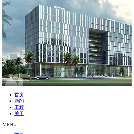
首页
新闻
工程
关于
MENU