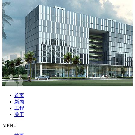
首页
新闻
工程
关于
MENU