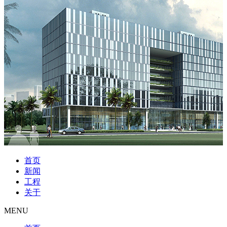
首页
新闻
工程
关于
MENU